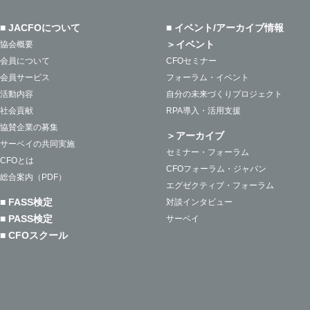
■ JACFOについて
■ イベント/アーカイブ情報
＞イベント
協会概要
会員について
CFOセミナー
会員サービス
フォーラム・イベント
活動内容
自分の未来づくりプロジェクト
社会貢献
RPA導入・活用支援
協賛企業の募集
＞アーカイブ
サーベイの共同実施
セミナー・フォーラム
CFOとは
CFOフォーラム・ジャパン
総合案内（PDF）
エグゼクティブ・フォーラム
■ FASS検定
対談インタビュー
■ PASS検定
サーベイ
■ CFOスクール