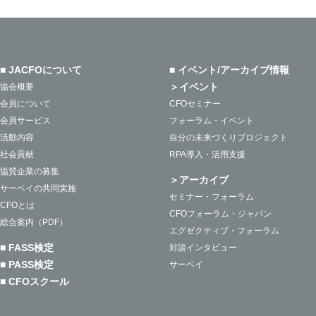
■ JACFOについて
■ イベント/アーカイブ情報
＞イベント
協会概要
会員について
CFOセミナー
会員サービス
フォーラム・イベント
活動内容
自分の未来づくりプロジェクト
社会貢献
RPA導入・活用支援
協賛企業の募集
＞アーカイブ
サーベイの共同実施
セミナー・フォーラム
CFOとは
CFOフォーラム・ジャパン
総合案内（PDF）
エグゼクティブ・フォーラム
■ FASS検定
対談インタビュー
■ PASS検定
サーベイ
■ CFOスクール