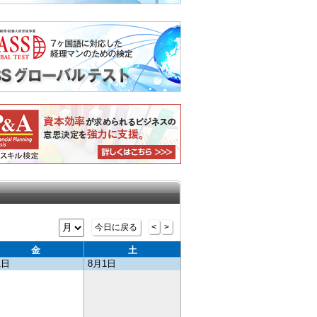
今日に戻る
<
>
金
土
1日
8月1日