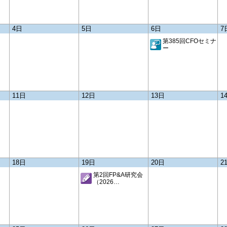
上でのDo’s & Don’ts
スタートアップの事業拡大を牽引する
FP&A組織とは？
CFOセミナー
2026/7/15
NEW!!
行しまし
シリーズ「CFOから見た財務モ
4日
5日
6日
7
2026/4/9
デリングとその周辺」
ram
第26回FP&Aセミナー
第47回 生命は地球の自転を記
第385回CFOセミナ
ユニ・チャーム流FP&Aの人材育成事例に
ー
憶している
ついて
CFOセミナー
～2025年時間の旅⑮
識・実
日）
2026/7/15
NEW!!
なぜ同業他社に「差」がつくの
か？
」講演
11日
12日
13日
1
─企業進化論と組織エコロジーが
ram
明かす、財務諸表の裏に潜む「不確実性へ
の適応力」─
行しまし
2026/7/15
NEW!!
言語政策教育の課題と展望
日）
行しまし
18日
19日
20日
2
2026/6/15
【特集】SSBJ基準義務化を前に
第2回FP&A研究会
日）
問われる「CFOラインの主導
（2026…
行しまし
性」
─SSBJ対象企業等のCXO・実務責任者110
名への意識実態調査─
日）