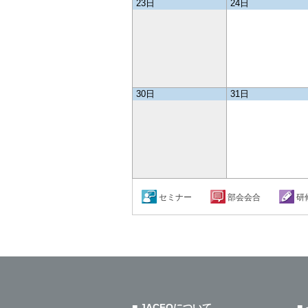
23日
24日
2025/11/17
「CFO X !! 25／NEXUS 25」講演
開のお知らせ
2025/11/17
財務マネジメント・サーベイ
「迫る2027年問題 ─ 新リース会計
企業対応実態調査」
30日
31日
参加受付中！
2025/11/17
CFO FORUM WEB版 184号を発
た。
2025/10/15
CFO FORUM WEB版 183号を発
た。
セミナー
部会会合
研
2025/9/16
CFO FORUM WEB版 182号を発
た。
■ JACFOについて
■