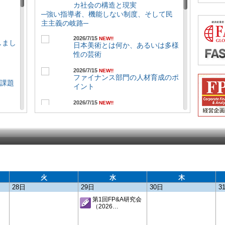
カ社会の構造と現実
ト経営」の実質化
─強い指導者、機能しない制度、そして民
～過剰現預金が招く株式価値毀損と、流
主主義の岐路─
日）
動性管理の高度化による価値創造～
（CFOセミナー特別号）
CFOセミナー
2026/7/15
NEW!!
行しまし
日本美術とは何か、あるいは多様
2026/6/11
性の芸術
第28回FP&Aセミナー
企業価値を創造するFP&Aプロセスの実践
2026/7/15
NEW!!
～ローリング予測とはなにか～
CFOセミ
ファイナンス部門の人材育成のポ
と課題
ナー
イント
2026/6/5
2026/7/15
NEW!!
生成AI時代に、なぜ業務自動化は止まる
グローバル財務管理の第一歩「海
行しまし
のか
ram
外口座管理」をお手軽に始めまし
〜CFOが考えるべき“実行されるDX”〜
ょう！
CFOセミナー
2026/7/15
NEW!!
2026/5/22
企業価値創造経営の本質（第57
出張業務を75%削減し、ワークフローを
─ 経
日）
回）
10倍高速化した企業は、何を変えたの
の企
バフェットにキャピタル・アロケ
か？
ーションを学ぶ（第4回）
火
水
木
～出張業務に潜む「3つのボトルネックと
28日
29日
30日
3
構造的な支出漏れ」を解明する～
2026/7/15
NEW!!
行しまし
（CFOセミナー特別号）
企業価値を高める戦略的な投資家
第1回FP&A研究会
CFOセミナー
（2026…
エンゲージメント
2026/5/14
第3回：投資家の信頼を勝ち取る
ram
第27回FP&Aセミナー