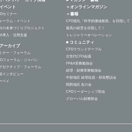
イベント
＞オンラインマガジン
＞書籍
FOセミナー
ォーラム・イベント
CFO巡礼「科学的価値創造」を目指して
分の未来づくりプロジェクト
最高の経営を目指して！
PA導入・活用支援
トレジャリーオペレーション
■ コミュニティ
アーカイブ
CFOラウンドテーブル
ミナー・フォーラム
次世代CFO会議
FOフォーラム・ジャパン
FP&A実務勉強会
グゼクティブ・フォーラム
経理・財務実務勉強会
談インタビュー
中部地区 経理役員・部長懇話会
ーベイ
関西地区 友の会
CFOリーダーシップ部会
グローバル財務部会
M&A部会
国際税務部会
グローバル与信管理部会
デジタルテクノロジー部会