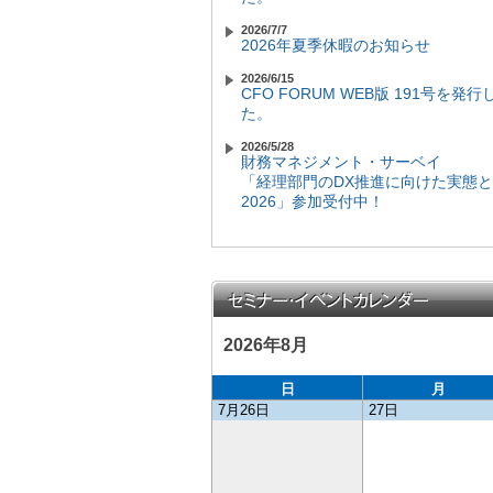
≫ 詳細をみる
2026/7/7
2026/9/29
2026年夏季休暇のお知らせ
第3回FP&A研究会（2026年9月29
≫ 詳細をみる
2026/6/15
CFO FORUM WEB版 191号を発
2026/10/1
た。
第388回CFOセミナー
≫ 詳細をみる
2026/5/28
財務マネジメント・サーベイ
2026/10/14
「経理部門のDX推進に向けた実態
第31回FP&Aセミナー
2026」参加受付中！
≫ 詳細をみる
2026/5/20
2026/10/19
CFO FORUM WEB版 190号を発
第3回 NEXT Finance Leaders Prog
た。
（第3期）
≫ 詳細をみる
2026/5/1
プレスリリース：
2026/10/20
「コーポレートエグゼクティブ検定 
2026年8月
第4回FP&A研究会（2026年10月20
営の視座を学ぶ」を完全無料で全て
≫ 詳細をみる
業人に公開！
日
月
2026/11/5
7月26日
27日
2026/4/15
第390回CFOセミナー
CFO FORUM WEB版 189号を発
≫ 詳細をみる
た。
2026/11/9
2026/4/8
第4回 NEXT Finance Leaders Prog