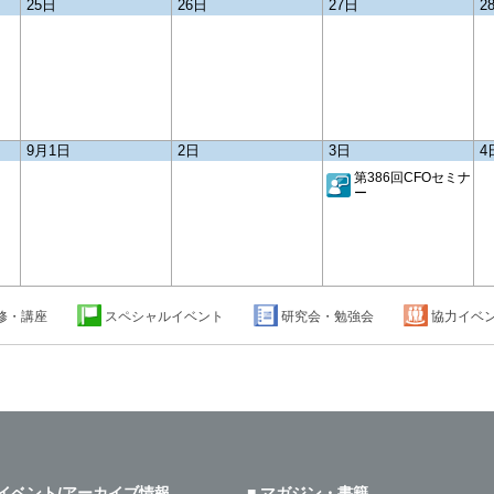
25日
26日
27日
2
動画 公
基準
9月1日
2日
3日
4
第386回CFOセミナ
ー
行しまし
行しまし
修・講座
スペシャルイベント
研究会・勉強会
協力イベ
行しまし
 イベント/アーカイブ情報
■ マガジン・書籍