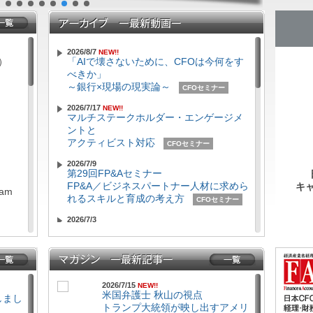
2026/8/7
NEW!!
日）
「AIで壊さないために、CFOは今何をす
べきか」
～銀行×現場の現実論～
CFOセミナー
2026/7/17
NEW!!
マルチステークホルダー・エンゲージメ
ントと
アクティビスト対応
CFOセミナー
2026/7/9
第29回FP&Aセミナー
FP&A／ビジネスパートナー人材に求めら
キ
ram
れるスキルと育成の考え方
CFOセミナー
2026/7/3
SSBJ 基準義務化を前に問われる「CFO
ラインの主導性」
～SSBJ 対象企業等の CFO・実務責任者
110名への意識実態調査 解説セミナー～
（CFOセミナー特別号）
CFOセミナー
2026/7/15
NEW!!
ram
米国弁護士 秋山の視点
行しまし
2026/6/19
トランプ大統領が映し出すアメリ
2026年CGコード改定が迫る「資本コス