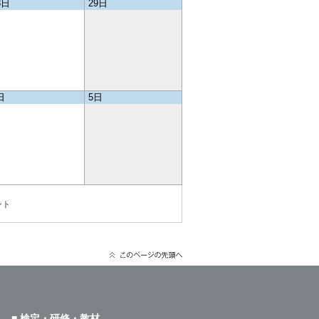
8日
29日
日
5日
ント
■ 検定・研修・教材