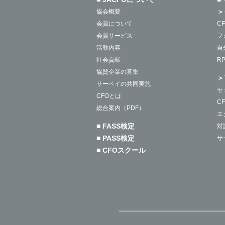
＞
協会概要
会員について
C
会員サービス
フ
活動内容
自
社会貢献
R
協賛企業の募集
＞
サーベイの共同実施
セ
CFOとは
C
総合案内（PDF）
エ
■ FASS検定
対
■ PASS検定
サ
■ CFOスクール