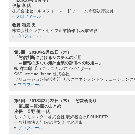
「欧米の与信管理」
伊藤 孝 氏
株式会社セールスフォース・ドットコム常務執行役員
»
プロフィール
牧野 和彦 氏
株式会社クレディセイフ企業情報 代表取締役
»
プロフィール
第5回 2018年2月22日（木）
「与信判断におけるシステムの活用
～情報の少ない海外企業の評価への応用～」
柳 洋二郎 氏
（テクニカルアドバイザー）
SAS Institute Japan 株式会社
ソリューション統括本部 リスクマネジメントソリューショング
»
プロフィール
第6回 2018年3月22日（木） 懇親会あり
「第1回～第5回のまとめ」
座長 菅野 健一 氏
リスクモンスター株式会社 取締役会長FOUNDER
一般社団法人与信管理協会 専務理事
»
プロフィール