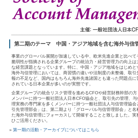
第二期のテーマ 中国・アジア地域を含む海外与信
事業のグローバル展開が加速している中、欧米先進企業と比べて
脆弱性が指摘される企業グループの統治力・経営管理力の向上は
な経営課題となっています。特に、中国・アジア地域をはじめと
海外与信管理においては、商習慣の違いや法制度の未整備、取引
報の不足など、国内はもちろん海外先進諸国とも違った問題点に
されている日本企業が多いのが実態です。
企業グループの統合リスク管理を進めるCFOや経営財務幹部の方
メンバーに持つ一般社団法人日本CFO協会と、取引先の管理、与
理実務の専門家を多くメンバーに持つ一般社団法人与信管理協会
引先管理部会」は、第二期より「グローバル与信管理部会」と名
た海外与信管理にフォーカスして開催することと致しました。実
ひご活用ください。
第一期の活動・アーカイブについてはこちら