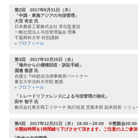
第2回 2017年8月31日（木）
「中国・東南アジアの与信管理」
大宮 有史 氏
日本農産工業株式会社 常任監査役
一般社団法人与信管理協会 理事
千葉商科大学 特別講師
»
プロフィール
第3回 2017年10月25日（水）
「海外からの債権回収・訴訟手続」
淵邊 善彦 氏
弁護士 TMI総合法律事務所パートナー
東京大学法科大学院 教授
»
プロフィール
「トレードリファレンスによる与信管理の強化」
田中 智子 氏
株式会社東京商工リサーチ 執行役員 営業本部 副本部長 ソリ
第4回 2017年12月21日（木） 18:00～20:00 ※懇親会20:00
※開始時間を1時間繰り下げさせて頂きます。ご注意の上ご参加