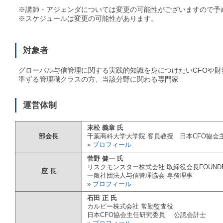
※講師・アジェンダについては変更の可能性がございますので予
※スケジュールは変更の可能性があります。
対象者
グローバル与信管理に関する実践的知識を身につけたいCFOや
準ずる管理職クラスの方、当該分野に関わる専門家
運営体制
末松 義章 氏
部会長
千葉商科大学大学院 客員教授 日本CFO協会
»
プロフィール
菅野 健一 氏
リスクモンスター株式会社 取締役会長FOUND
座 長
一般社団法人与信管理協会 専務理事
»
プロフィール
石田 正 氏
カルビー株式会社 常勤監査役
日本CFO協会主任研究委員 公認会計士