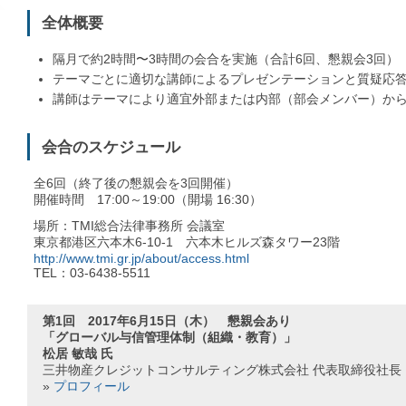
全体概要
隔月で約2時間〜3時間の会合を実施（合計6回、懇親会3回）
テーマごとに適切な講師によるプレゼンテーションと質疑応
講師はテーマにより適宜外部または内部（部会メンバー）か
会合のスケジュール
全6回（終了後の懇親会を3回開催）
開催時間 17:00～19:00（開場 16:30）
場所：TMI総合法律事務所 会議室
東京都港区六本木6-10-1 六本木ヒルズ森タワー23階
http://www.tmi.gr.jp/about/access.html
TEL：03-6438-5511
第1回 2017年6月15日（木） 懇親会あり
「グローバル与信管理体制（組織・教育）」
松居 敏哉 氏
三井物産クレジットコンサルティング株式会社 代表取締役社長
»
プロフィール