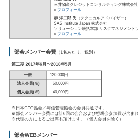
三井物産クレジットコンサルティング株式会社
»
プロフィール
柳 洋二郎 氏
（テクニカルアドバイザー）
SAS Institute Japan 株式会社
ソリューション統括本部 リスクマネジメント
»
プロフィール
部会メンバー会費
（1名あたり、税別）
第二期 2017年6月〜2018年5月
一般
120,000円
法人会員(※)
60,000円
個人会員(※)
40,000円
※日本CFO協会／与信管理協会の会員共通です。
※部会メンバー会費には計6回の会合および懇親会参加費が含ま
※代理の方によるご出席も頂けます。（個人会員を除く）
部会WEBメンバー