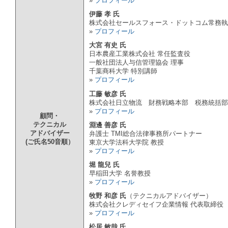
»
プロフィール
伊藤 孝 氏
株式会社セールスフォース・ドットコム常務執
»
プロフィール
大宮 有史 氏
日本農産工業株式会社 常任監査役
一般社団法人与信管理協会 理事
千葉商科大学 特別講師
»
プロフィール
工藤 敏彦 氏
株式会社日立物流 財務戦略本部 税務統括部
»
プロフィール
顧問・
テクニカル
淵邊 善彦 氏
アドバイザー
弁護士 TMI総合法律事務所パートナー
(ご氏名50音順）
東京大学法科大学院 教授
»
プロフィール
堀 龍兒 氏
早稲田大学 名誉教授
»
プロフィール
牧野 和彦 氏
（テクニカルアドバイザー）
株式会社クレディセイフ企業情報 代表取締役
»
プロフィール
松居 敏哉 氏