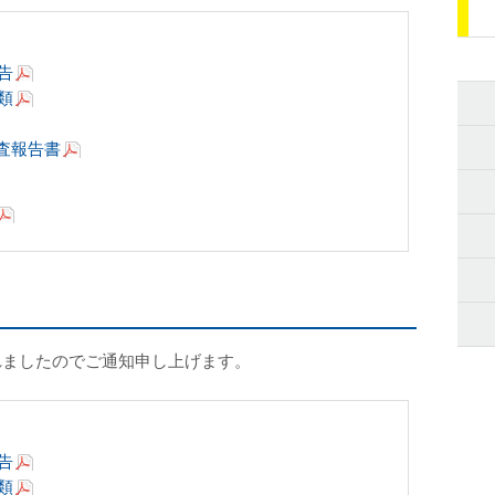
告
類
査報告書
れましたのでご通知申し上げます。
告
類