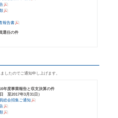
告
類
査報告書
員選任の件
れましたのでご通知申し上げます。
016年度事業報告と収支決算の件
1日 至2017年3月31日）
社員総会招集ご通知
告
類