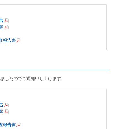
告
類
査報告書
れましたのでご通知申し上げます。
告
類
査報告書