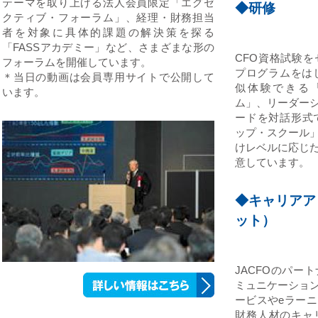
テーマを取り上げる法人会員限定「エグゼ
◆研修
クティブ・フォーラム」、経理・財務担当
者を対象に具体的課題の解決策を探る
「FASSアカデミー」など、さまざまな形の
CFO資格試験
フォーラムを開催しています。
プログラムをは
＊当日の動画は会員専用サイトで公開して
似体験できる「
います。
ム」、リーダー
ードを対話形式
ップ・スクール
けレベルに応じ
意しています。
◆キャリアア
ット）
JACFOのパー
ミュニケーショ
ービスやeラー
財務人材のキャ