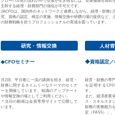
グローバル化の流れの中で企業が生き残るには、企業価値を高め
主幹する経理・財務部門の強化が不可欠です。
JACFOは、国内外のネットワークと連携しながら、経理・財務
究、資格の認定、検定の実施、情報交換や研鑽の場の提供など、
の財務戦略を担うプロフェッショナルの育成を図っています。
◆CFOセミナー
◆資格認定／
月2回、平日夜に一流の講師を招き、経営・
経営・財務の専
財務に関するタイムリーなテーマのセミナ
を証明するCF
ーを開催しています。知識のアップデート
す。
や情報交換の場としてご利用ください。
また、経済産業
＊当日の動画は会員専用サイトで公開して
ス・スキルスタ
います。
財務の実務能力
定（FASS）」