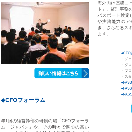
海外向け基礎コー
ト」、経理事務
パスポート検定(
や実務能力のア
き、さらなるス
ます。
●CF
・ジェ
・グロ
・プロ
・スタ
●FAS
●
FA
●PAS
◆CFOフォーラム
年1回の経営幹部の研鑚の場「CFOフォーラ
ム・ジャパン」や、その時々で関心の高い