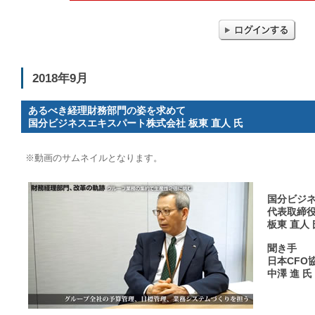
2018年9月
あるべき経理財務部門の姿を求めて
国分ビジネスエキスパート株式会社 板東 直人 氏
※動画のサムネイルとなります。
国分ビジ
代表取締
板東 直人 
聞き手
日本CFO
中澤 進 氏