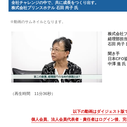
全社チャレンジの中で、共に成長をつくり出す。
株式会社プリンスホテル 石田 尚子 氏
※動画のサムネイルとなります。
株式会社プ
経理部担
石田 尚子 
聞き手
日本CFO
中澤 進 氏
（再生時間 11分36秒）
以下の動画はダイジェスト版
個人会員、法人会員代表者・責任者はログイン後、完