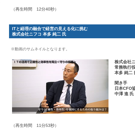
（再生時間 12分40秒）
ITと経理の融合で経営の見える化に挑む
株式会社ニフコ 本多 純二 氏
※動画のサムネイルとなります。
株式会社
常務執行
本多 純二 
聞き手
日本CFO
中澤 進 氏
（再生時間 11分53秒）