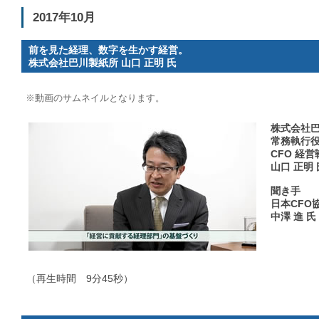
2017年10月
前を見た経理、数字を生かす経営。
株式会社巴川製紙所 山口 正明 氏
※動画のサムネイルとなります。
株式会社巴
常務執行
CFO 経
山口 正明 
聞き手
日本CFO
中澤 進 氏
（再生時間 9分45秒）