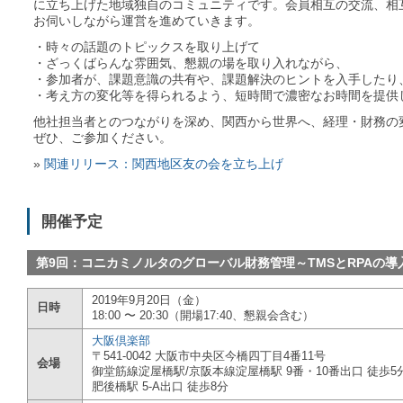
に立ち上げた地域独自のコミュニティです。会員相互の交流、相
お伺いしながら運営を進めていきます。
・時々の話題のトピックスを取り上げて
・ざっくばらんな雰囲気、懇親の場を取り入れながら、
・参加者が、課題意識の共有や、課題解決のヒントを入手したり
・考え方の変化等を得られるよう、短時間で濃密なお時間を提供
他社担当者とのつながりを深め、関西から世界へ、経理・財務の
ぜひ、ご参加ください。
»
関連リリース：関西地区友の会を立ち上げ
開催予定
第9回：コニカミノルタのグローバル財務管理～TMSとRPAの導
2019年9月20日（金）
日時
18:00 〜 20:30（開場17:40、懇親会含む）
大阪倶楽部
〒541-0042 大阪市中央区今橋四丁目4番11号
会場
御堂筋線淀屋橋駅/京阪本線淀屋橋駅 9番・10番出口 徒歩5
肥後橋駅 5-A出口 徒歩8分