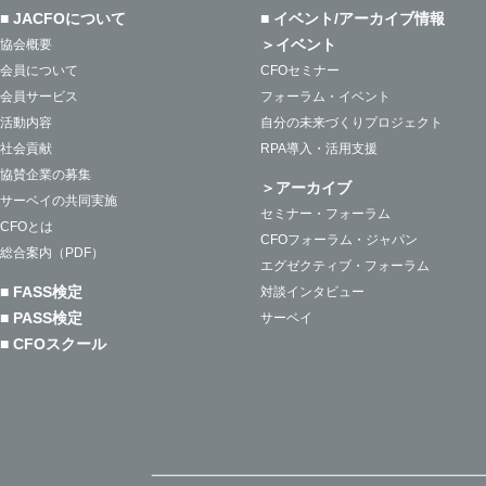
■ JACFOについて
■ イベント/アーカイブ情報
＞イベント
協会概要
会員について
CFOセミナー
会員サービス
フォーラム・イベント
活動内容
自分の未来づくりプロジェクト
社会貢献
RPA導入・活用支援
協賛企業の募集
＞アーカイブ
サーベイの共同実施
セミナー・フォーラム
CFOとは
CFOフォーラム・ジャパン
総合案内（PDF）
エグゼクティブ・フォーラム
■ FASS検定
対談インタビュー
■ PASS検定
サーベイ
■ CFOスクール