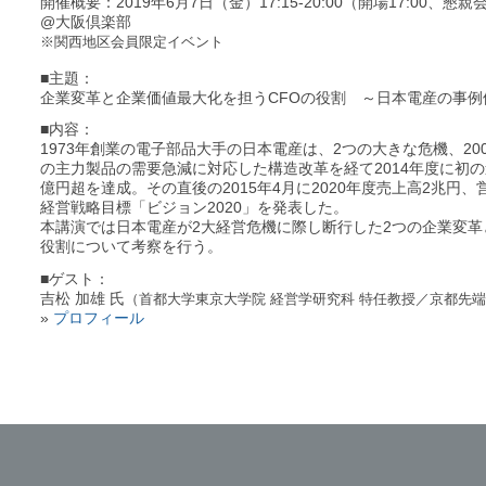
開催概要：2019年6月7日（金）17:15-20:00（開場17:00、懇
@大阪倶楽部
※関西地区会員限定イベント
■主題：
企業変革と企業価値最大化を担うCFOの役割 ～日本電産の事例
■内容：
1973年創業の電子部品大手の日本電産は、2つの大きな危機、20
の主力製品の需要急減に対応した構造改革を経て2014年度に初
億円超を達成。その直後の2015年4月に2020年度売上高2兆円、
経営戦略目標「ビジョン2020」を発表した。
本講演では日本電産が2大経営危機に際し断行した2つの企業変革
役割について考察を行う。
■ゲスト：
吉松 加雄 氏
（首都大学東京大学院 経営学研究科 特任教授／京都先端
»
プロフィール