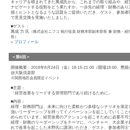
キャリアを積まれてきた萬成氏から、これまでの取り組みや、経
ナビゲートする役割をどう果たすか。一歩先の経理・財務のあり
描くヒントとなるような話題をご提供いただき、ゲスト、参加者
で意見交換を実施いたしました。
■ゲスト：
萬成 力 氏
（株式会社ニフコ 執行役員 財務本部副本部長 兼 財務・経
長）
»
プロフィール
＜第6回＞
開催概要：2018年8月24日（金）18:15-21:00（開場18:00、懇
@大阪倶楽部
※関西地区会員限定イベント
■主題：
「経営改善をリードする管理部門であり続けるために」
■内容：
経理・財務部門は、未来に向けた柔軟かつ多様なシナリオを策定
強いリーダーシップを持ってイノベーションを起こしていくこと
められています。経営改善のアクションを起こすために必要不可
経理・財務のリーダーシップをテーマに、ベンチャー、大企業そ
れで改革を起こした水野氏に講演いただき、ゲスト、参加者同士