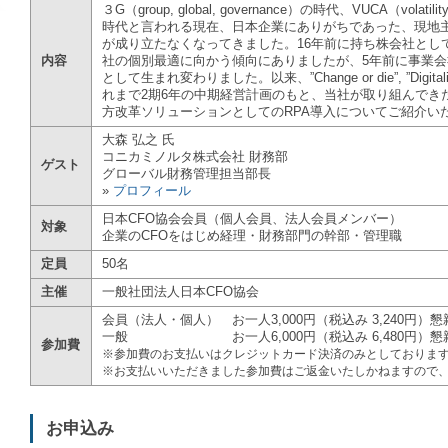
３G（group, global, governance）の時代、VUCA（volatility, u
時代と言われる現在、日本企業にありがちであった、現地
が成り立たなくなってきました。16年前に持ち株会社とし
内容
社の個別最適に向かう傾向にありましたが、5年前に事業会社を吸収
として生まれ変わりました。以来、”Change or die”, ”Digit
れまで2期6年の中期経営計画のもと、当社が取り組んでき
方改革ソリューションとしてのRPA導入についてご紹介い
大森 弘之 氏
コニカミノルタ株式会社 財務部
ゲスト
グローバル財務管理担当部長
»
プロフィール
日本CFO協会会員（個人会員、法人会員メンバー）
対象
企業のCFOをはじめ経理・財務部門の幹部・管理職
定員
50名
主催
一般社団法人日本CFO協会
会員（法人・個人） お一人3,000円（税込み 3,240円）
一般 お一人6,000円（税込み 6,480円）懇
参加費
※参加費のお支払いはクレジットカード決済のみとしておりま
※お支払いいただきました参加費はご返金いたしかねますので
お申込み