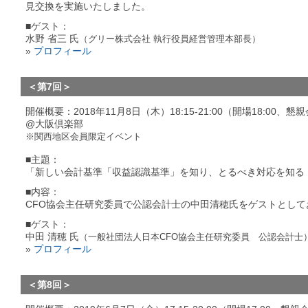
見交換を実施いたしました。
■ゲスト：
水野 省三 氏
（グリー株式会社 執行役員経営管理本部長）
»
プロフィール
＜第7回＞
開催概要：2018年11月8日（木）18:15-21:00（開場18:00、懇
@大阪倶楽部
※関西地区会員限定イベント
■主題：
「新しい会計基準「収益認識基準」を知り、とるべき対応を知る
■内容：
CFO協会主任研究委員で公認会計士の中田清穂氏をゲストとして
■ゲスト：
中田 清穂 氏
（一般社団法人日本CFO協会主任研究委員 公認会計士
»
プロフィール
＜第8回＞