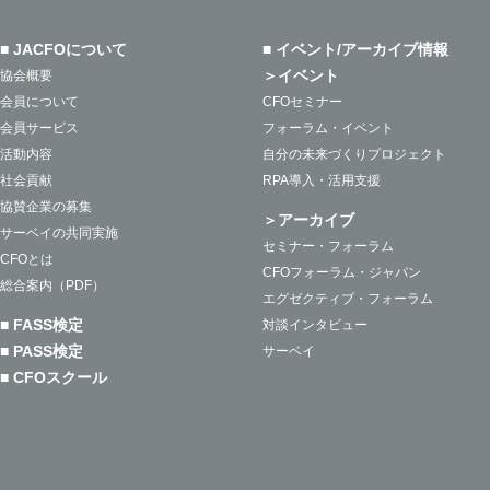
■ JACFOについて
■ イベント/アーカイブ情報
＞イベント
協会概要
会員について
CFOセミナー
会員サービス
フォーラム・イベント
活動内容
自分の未来づくりプロジェクト
社会貢献
RPA導入・活用支援
協賛企業の募集
＞アーカイブ
サーベイの共同実施
セミナー・フォーラム
CFOとは
CFOフォーラム・ジャパン
総合案内（PDF）
エグゼクティブ・フォーラム
■ FASS検定
対談インタビュー
■ PASS検定
サーベイ
■ CFOスクール