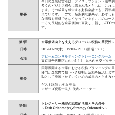
今日の企業経営者は、ディスラプション（破壊的
多くのビジネス機会に恵まれるとともに、これに
ます。その成果を報告する財務会計でも、四半期
概要
れています。一方で、短期的な成果が、必ずしも
な情報を提供できなくなっています。このコース
一方で長期的な企業価値に言及し、新しいCFO
す。
第3回
企業価値向上を支えるグローバル税務の重要性～
日時
2019-11-28(木) 19:00～21:00(開場 18:30)
アビームコンサルティングトレーニングルーム
会場
東京都千代田区丸の内1-4-1 丸の内永楽ビルディ
国際展開する企業における税務プランニングの重
部門が企業内で担うべき役割と活動を解説します
動として発展させていくための成果のとらえ方や
概要
ゲスト講師：横山 登氏
マザーズ税理士法人 代表パートナー
トレジャリー機能の戦略的活用とその条件
第4回
～Task OrientedからStrategy Orientedへ～