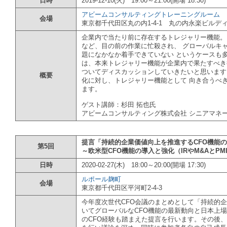
日時
2019-12-10(火) 19:00～21:00(開場 18:30)
アビームコンサルティングトレーニングルーム
会場
東京都千代田区丸の内1-4-1 丸の内永楽ビルディ
企業内で当たり前に存在するトレジャリー機能。
など、目の前の作業に忙殺され、 グローバルキ
題になかなか着手できていない というケースも
は、本来トレジャリー機能が企業内で果たすべき
ついてディスカッションしていきたいと思います
概要
化に対し、トレジャリー機能として 向き合うべ
ます。
ゲスト講師：杉田 拓也氏
アビームコンサルティング株式会社 シニアマネ
提言「持続的企業価値向上を推進するCFO機能
第5回
～欧米型CFO機能の導入と強化（IRやM&AとP
日時
2020-02-27(木) 18:00～20:00(開場 17:30)
ルポール麹町
会場
東京都千代田区平河町2-4-3
今年度次世代CFO会議のまとめとして「持続的企
いてグローバルなCFO機能の最新動向と日本上
のCFO経験も踏まえた提言を行います。その後