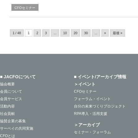
CFOセミナー
1 / 48
1
2
3
...
10
20
30
...
»
最後 »
■ JACFOについて
■ イベント/アーカイブ情報
＞イベント
協会概要
会員について
CFOセミナー
会員サービス
フォーラム・イベント
活動内容
自分の未来づくりプロジェクト
社会貢献
RPA導入・活用支援
協賛企業の募集
＞アーカイブ
サーベイの共同実施
セミナー・フォーラム
CFOとは