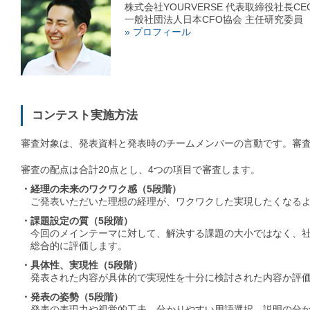
株式会社YOURVERSE 代表取締役社長CE
一般社団法人日本CFO協会 主任研究委員
» プロフィール
コンテスト実施方法
審査対象は、発表資料と発表時のチームメンバーの言動です。審
審査の配点は合計20点とし、4つの項目で審査します。
・経理の未来のワクワク感（5段階）
ご発表いただいた理想の経理が、ワクワクした実現したくなるよ
・課題設定の質（5段階）
今回のメインテーマに対して、解決する課題の大小ではなく、社
総合的に評価します。
・具体性、実現性（5段階）
発表された内容が具体的で実現性を十分に検討された内容か評
・発表の姿勢（5段階）
発表の表現力や視覚的工夫、分かりやすい用語選択、説明の分か