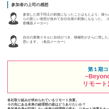
参加者の上司の感想
参加した部下同士の刺激になったことはもとより、彼ら
らの新しい発想が改めて自分自身の刺激にもなった。（
密機器メーカー）
自分の業務スキルに自信がつき、積極性がさらに増した
思います。（食品メーカー）
第１期コ
~Beyond
リモート
各社取り組みが求められているリモート決算。
その先にある未来の経理部の姿はどうありたいか？
参加者自身が目指したい未来の経理部の姿を、リモート決算をキ