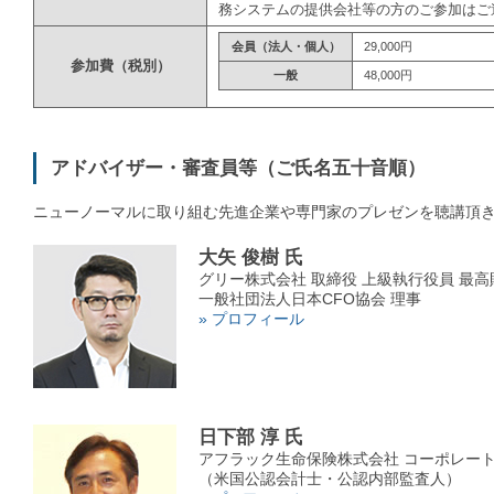
務システムの提供会社等の方のご参加はご
会員（法人・個人）
29,000円
参加費（税別）
一般
48,000円
アドバイザー・審査員等（ご氏名五十音順）
ニューノーマルに取り組む先進企業や専門家のプレゼンを聴講頂
大矢 俊樹 氏
グリー株式会社 取締役 上級執行役員 最
一般社団法人日本CFO協会 理事
» プロフィール
日下部 淳 氏
アフラック生命保険株式会社 コーポレート
（米国公認会計士・公認内部監査人）