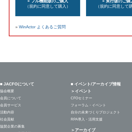
» フル機能版のご購入
» 実行版のご購
（規約に同意して購入）
（規約に同意して
WinActor よくあるご質問
■ JACFOについて
■ イベント/アーカイブ情報
＞イベント
協会概要
会員について
CFOセミナー
会員サービス
フォーラム・イベント
活動内容
自分の未来づくりプロジェクト
社会貢献
RPA導入・活用支援
協賛企業の募集
＞アーカイブ