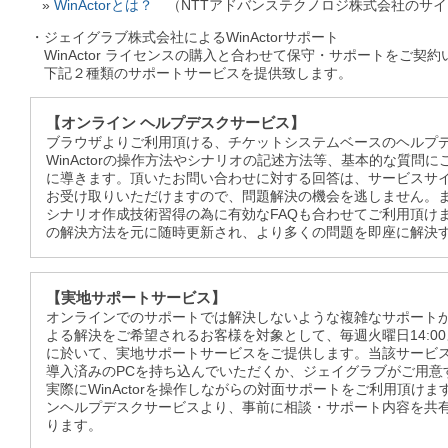
WinActorとは？
（NTTアドバンステクノロジ株式会社のサイ
・ジェイグラブ株式会社によるWinActorサポート
WinActor ライセンスの購入と合わせて保守・サポートをご契
下記２種類のサポートサービスを提供致します。
【オンライン ヘルプデスクサービス】
ブラウザよりご利用頂ける、チケットシステムベースのヘルプデ
WinActorの操作方法やシナリオの記述方法等、基本的な質問
に導きます。頂いたお問い合わせに対する回答は、サービスサ
お受け取りいただけますので、問題解決の機会を逃しません。
シナリオ作成技術習得の為に有効なFAQも合わせてご利用頂け
の解決方法を元に随時更新され、より多くの問題を即座に解決
【実地サポートサービス】
オンラインでのサポートでは解決しないような複雑なサポート
よる解決をご希望されるお客様を対象として、毎週火曜日14:0
に於いて、実地サポートサービスをご提供します。当該サービスをご
導入済みのPCを持ち込んでいただくか、ジェイグラブがご用意
実際にWinActorを操作しながらの対面サポートをご利用頂け
ンヘルプデスクサービスより、事前に相談・サポート内容を共
ります。