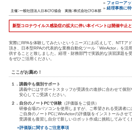
»
フォローアッ
»
経理事務に特
新型コロナウイルス感染症の拡大に伴い本イベントは開催中止と
実際にRPAを体験してみたいというニーズにお応えして、NTTア
頂き、日本型RPAの代表的な業務自動化ツール「WinActor」を
供することと致しました。経理・財務部門で実践的な演習課題を
をぜひご活用ください。
ここがお薦め！
１．講義中も個別サポート
講義中にはサポートスタッフが受講生の進捗に合わせて個別
安心してご受講ください。
２．自分のノートPCで体験
（評価版をご提供）
研修会場のパソコンを使用しますが、ご希望される受講者に
ご自身のノートPCにWinActorの評価版をインストールさせ
受講後も復習し自分で新しいロボット作成に挑戦してみてく
»評価版に関するご注意事項