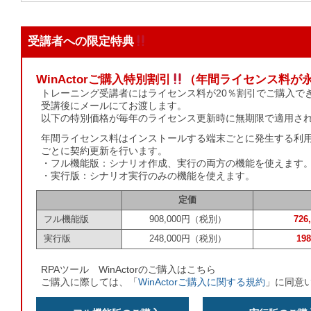
受講者への限定特典
WinActorご購入特別割引
（年間ライセンス料が永
トレーニング受講者にはライセンス料が20％割引でご購入で
受講後にメールにてお渡します。
以下の特別価格が毎年のライセンス更新時に無期限で適用さ
年間ライセンス料はインストールする端末ごとに発生する利用
ごとに契約更新を行います。
・フル機能版：シナリオ作成、実行の両方の機能を使えます
・実行版：シナリオ実行のみの機能を使えます。
定価
フル機能版
908,000円（税別）
72
実行版
248,000円（税別）
19
RPAツール WinActorのご購入はこちら
ご購入に際しては、「
WinActorご購入に関する規約
」に同意