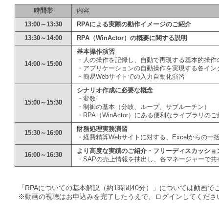
時間帯
内容
13:00～13:30
RPAによる実際の動作イメージのご紹介
13:30～14:00
RPA（WinActor）の概要に関する説明
基本操作演習
・人の操作を記録し、自動で再現する基本的操作
14:00～15:00
・アプリケーションの自動操作を実現する各イン
・簡易Webサイトでの入力自動化演習
シナリオ作成に必要な概念
・変数
15:00～15:30
・制御の基本（分岐、ループ、サブルーチン）
・RPA（WinActor）にある便利なライブラリの
財務処理実務演習
15:30～16:00
・経費精算Webサイトに対する、Excelからの一
より高度な実績のご紹介・フリーディスカッショ
16:00～16:30
・SAPの売上情報を抽出し、各マネージャーで
「RPAについての基本解説（約1時間40分）」については動画で
※動画の視聴はお申込みを完了したうえで、ログインしてくださ