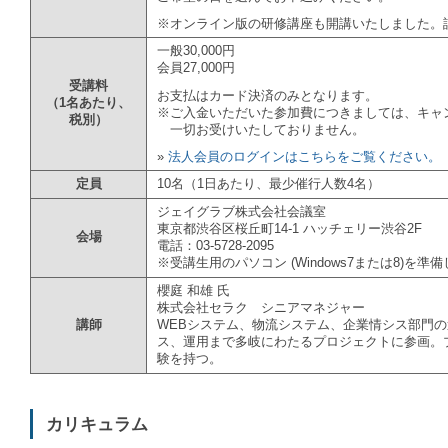
※オンライン版の研修講座も開講いたしました。
一般30,000円
会員27,000円
受講料
お支払はカード決済のみとなります。
（1名あたり、
※ご入金いただいた参加費につきましては、キャ
税別）
一切お受けいたしておりません。
»
法人会員のログインはこちらをご覧ください。
定員
10名（1日あたり、最少催行人数4名）
ジェイグラブ株式会社会議室
東京都渋谷区桜丘町14-1 ハッチェリー渋谷2F
会場
電話：03-5728-2095
※受講生用のパソコン (Windows7または8)を準
櫻庭 和雄 氏
株式会社セラク シニアマネジャー
講師
WEBシステム、物流システム、企業情シス部門
ス、運用まで多岐にわたるプロジェクトに参画。
験を持つ。
カリキュラム