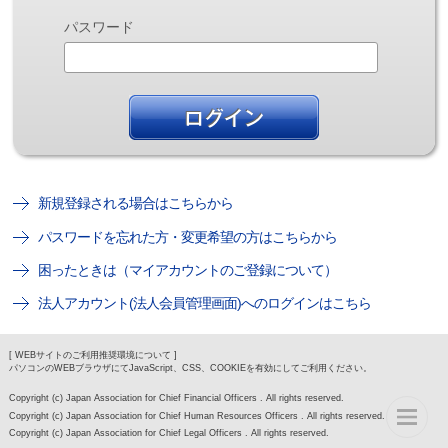
パスワード
新規登録される場合はこちらから
パスワードを忘れた方・変更希望の方はこちらから
困ったときは（マイアカウントのご登録について）
法人アカウント(法人会員管理画面)へのログインはこちら
[ WEBサイトのご利用推奨環境について ]
パソコンのWEBブラウザにてJavaScript、CSS、COOKIEを有効にしてご利用ください。
Copyright (c) Japan Association for Chief Financial Officers . All rights reserved.
Copyright (c) Japan Association for Chief Human Resources Officers . All rights reserved.
Copyright (c) Japan Association for Chief Legal Officers . All rights reserved.