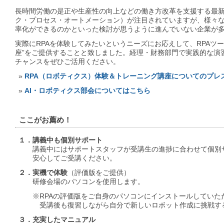
長時間労働の是正や生産性の向上などの働き方改革を支援する最新
ク・プロセス・オートメーション）が注目されていますが、様々な
率化ができるのかといった検討が思うように進んでいない企業が
実際にRPAを体験してみたいというニーズにお応えして、RPAツ
座”をご提供することと致しました。経理・財務部門で実践的な演
チャンスをぜひご活用ください。
»
RPA（ロボティクス）体験＆トレーニング講座についてのプレ
»
AI・ロボティクス部会についてはこちら
ここがお薦め！
１．講義中も個別サポート
講義中にはサポートスタッフが受講生の進捗に合わせて個別
安心してご受講ください。
２．実機で体験
（評価版をご提供）
研修会場のパソコンを使用します。
※RPAの評価版をご自身のパソコンにインストールしていた
受講後も復習しながら自分で新しいロボット作成に挑戦する
３．充実したマニュアル