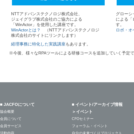
NTTアドバンステクノロジ株式会社、
グローシ
ジェイグラブ株式会社のご協力による
による「
「WinActor」を使用した講座です。
す。
WinActorとは？
（NTTアドバンステクノロジ
ロボ・オ
株式会社のサイトにリンクします）
経理事務に特化した実践講座
もあります。
※今後、様々なRPAツールによる研修コースを追加していく予定
■ JACFOについて
■ イベント/アーカイブ情報
＞イベント
協会概要
会員について
CFOセミナー
会員サービス
フォーラム・イベント
活動内容
自分の未来づくりプロジェクト