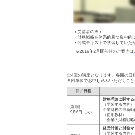
＜受講者の声＞
・財務戦略を体系的且つ集中的
・公式テキストで学習していた
※2016年2月開催時のご案内は
全4回の講座となります。各回の日
各回単位でお申し込みいただくこと
回／日程
財務理論に関する
（学習する内容）
第1回
企業財務の最新動
9月6日（火）
（使用教材）
「企業の財務戦略
経営計画と財務マ
（学習する内容）