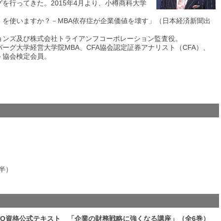
を行ってきた。2015年4月より、小樽商科大学
』を使いますか？－MBA依存症が企業価値を壊す」（日本経済新聞出
ョンズ及び株式会社トライアンフコーポレーション監査役。
ーグ大学経営大学院MBA、CFA協会認定証券アナリスト（CFA）、
ト協会検定会員。
時半）
CFO資格公式テキスト 「企業の財務戦略に強くなる講座」（全6巻）