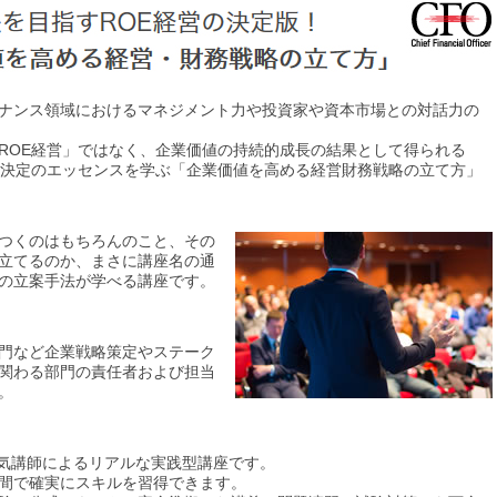
ナンス領域におけるマネジメント力や投資家や資本市場との対話力の
ROE経営」ではなく、企業価値の持続的成長の結果として得られる
思決定のエッセンスを学ぶ「企業価値を高める経営財務戦略の立て方」
つくのはもちろんのこと、その
立てるのか、まさに講座名の通
の立案手法が学べる講座です。
部門など企業戦略策定やステーク
関わる部門の責任者および担当
。
人気講師によるリアルな実践型講座です。
期間で確実にスキルを習得できます。