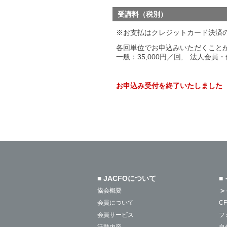
受講料
（税別）
※お支払はクレジットカード決済
各回単位でお申込みいただくこと
一般：35,000円／回, 法人会員・
お申込み受付を終了いたしました
■ JACFOについて
■
＞
協会概要
会員について
C
会員サービス
フ