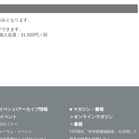
のみとなります。
ができます。
個人会員：31,500円／回
 イベント/アーカイブ情報
■ マガジン・書籍
イベント
＞オンラインマガジン
＞書籍
FOセミナー
ォーラム・イベント
CFO巡礼「科学的価値創造」を目指して