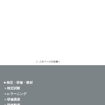
■ 検定・研修・教材
＞検定試験
＞e-ラーニング
＞研修講座