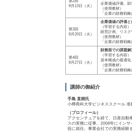
第2回
企業価値評価、財
9月13日（火）
（使用教材）
「企業の財務戦略
企業価値の評価と
（学習する内容）
第3回
経営計画、リスク
9月20日（火）
（使用教材）
「企業の財務戦略
財務面での課題解
（学習する内容）
第4回
資本構成の最適化
9月27日（火）
（使用教材）
「企業の財務戦略
講師の御紹介
手島 直樹氏
小樽商科大学ビジネススクール 准
（プロフィール）
アクセンチュアを経て、日産自動車
スの実務に従事。2008年にイン
役に就任。事業会社での実務経験