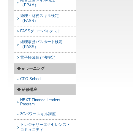
経営企画スキル検定
（FP&A）
経理・財務スキル検定
（FASS）
FASSグローバルテスト
経理事務パスポート検定
（PASS）
電子帳簿保存法検定
◆ e-ラーニング
CFO School
◆ 研修講座
NEXT Finance Leaders
Program
3Cパワースキル講座
トレジャリーエクセレンス・
コミュニティ