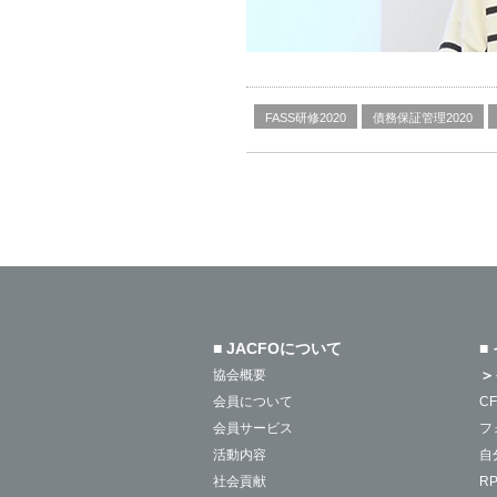
FASS研修2020
債務保証管理2020
■ JACFOについて
■
＞
協会概要
会員について
C
会員サービス
フ
活動内容
自
社会貢献
R