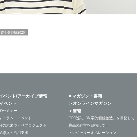
資金分野編2020
 イベント/アーカイブ情報
■ マガジン・書籍
イベント
＞オンラインマガジン
＞書籍
FOセミナー
ォーラム・イベント
CFO巡礼「科学的価値創造」を目指して
分の未来づくりプロジェクト
最高の経営を目指して！
PA導入・活用支援
トレジャリーオペレーション