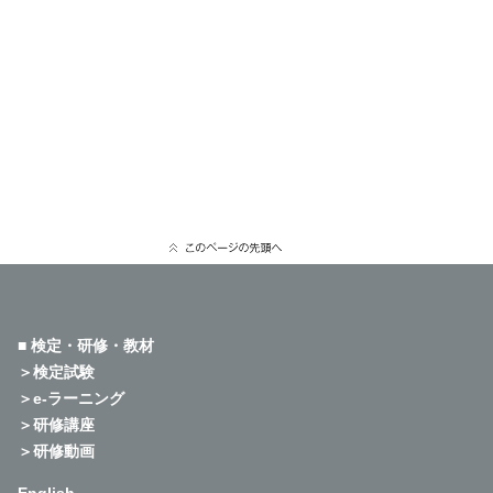
■ 検定・研修・教材
＞検定試験
＞e-ラーニング
＞研修講座
＞研修動画
English