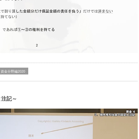
資金分野編2020
と注記～