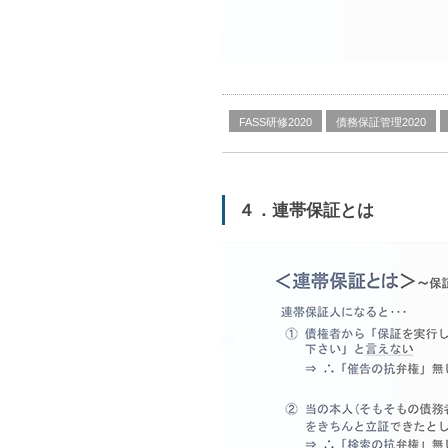
FASS研修2020
債務保証管理2020
４．連帯保証とは