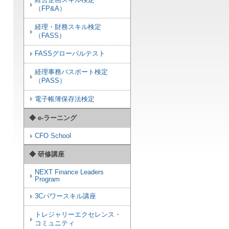
経営企画スキル検定
（FP&A）
経理・財務スキル検定
（FASS）
FASSグローバルテスト
経理事務パスポート検定
（PASS）
電子帳簿保存法検定
◆ e-ラーニング
CFO School
◆ 研修講座
NEXT Finance Leaders
Program
3Cパワースキル講座
トレジャリーエクセレンス・
コミュニティ