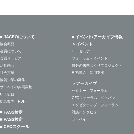
■ JACFOについて
■ イベント/アーカイブ情報
＞イベント
協会概要
会員について
CFOセミナー
会員サービス
フォーラム・イベント
活動内容
自分の未来づくりプロジェクト
社会貢献
RPA導入・活用支援
協賛企業の募集
＞アーカイブ
サーベイの共同実施
セミナー・フォーラム
CFOとは
CFOフォーラム・ジャパン
総合案内（PDF）
エグゼクティブ・フォーラム
■ FASS検定
対談インタビュー
■ PASS検定
サーベイ
■ CFOスクール