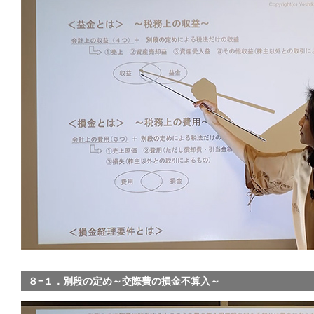
８−１．別段の定め～交際費の損金不算入～