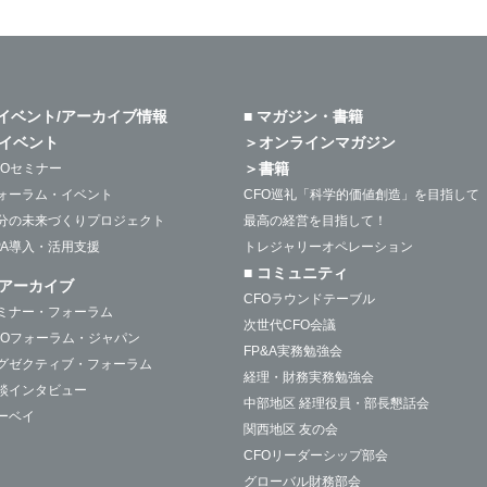
 イベント/アーカイブ情報
■ マガジン・書籍
イベント
＞オンラインマガジン
＞書籍
FOセミナー
ォーラム・イベント
CFO巡礼「科学的価値創造」を目指して
分の未来づくりプロジェクト
最高の経営を目指して！
PA導入・活用支援
トレジャリーオペレーション
■ コミュニティ
アーカイブ
CFOラウンドテーブル
ミナー・フォーラム
次世代CFO会議
FOフォーラム・ジャパン
FP&A実務勉強会
グゼクティブ・フォーラム
経理・財務実務勉強会
談インタビュー
中部地区 経理役員・部長懇話会
ーベイ
関西地区 友の会
CFOリーダーシップ部会
グローバル財務部会