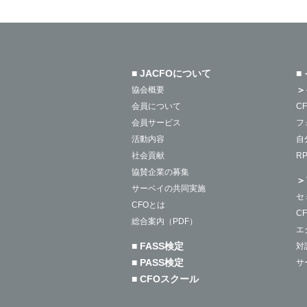
■ JACFOについて
■
＞
協会概要
会員について
C
会員サービス
フ
活動内容
自
社会貢献
R
協賛企業の募集
＞
サーベイの共同実施
セ
CFOとは
C
総合案内（PDF）
エ
■ FASS検定
対
■ PASS検定
サ
■ CFOスクール