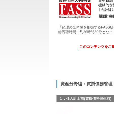
「経理の全体像を把握するFASS
総視聴時間：約26時間30分とな
このコンテンツをご
資産分野編：買掛債務管理
１．仕入計上前(買掛債務発生前)