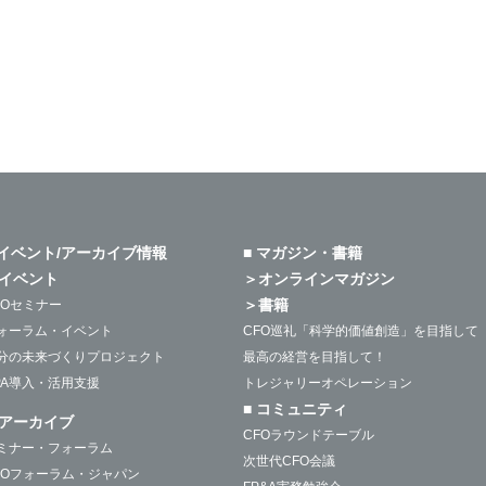
 イベント/アーカイブ情報
■ マガジン・書籍
イベント
＞オンラインマガジン
＞書籍
FOセミナー
ォーラム・イベント
CFO巡礼「科学的価値創造」を目指して
分の未来づくりプロジェクト
最高の経営を目指して！
PA導入・活用支援
トレジャリーオペレーション
■ コミュニティ
アーカイブ
CFOラウンドテーブル
ミナー・フォーラム
次世代CFO会議
FOフォーラム・ジャパン