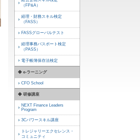
経営企画スキル検定
（FP&A）
経理・財務スキル検定
（FASS）
FASSグローバルテスト
経理事務パスポート検定
（PASS）
電子帳簿保存法検定
◆ e-ラーニング
CFO School
◆ 研修講座
NEXT Finance Leaders
Program
3Cパワースキル講座
トレジャリーエクセレンス・
コミュニティ