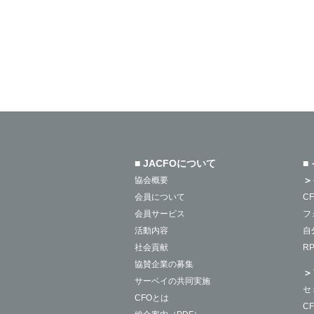
■ JACFOについて
■
＞
協会概要
会員について
C
会員サービス
フ
活動内容
自
社会貢献
R
協賛企業の募集
＞
サーベイの共同実施
セ
CFOとは
C