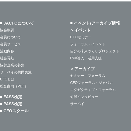
■ JACFOについて
■ イベント/アーカイブ情報
＞イベント
協会概要
会員について
CFOセミナー
会員サービス
フォーラム・イベント
活動内容
自分の未来づくりプロジェクト
社会貢献
RPA導入・活用支援
協賛企業の募集
＞アーカイブ
サーベイの共同実施
セミナー・フォーラム
CFOとは
CFOフォーラム・ジャパン
総合案内（PDF）
エグゼクティブ・フォーラム
■ FASS検定
対談インタビュー
■ PASS検定
サーベイ
■ CFOスクール