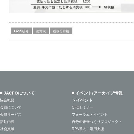
FASS研修
消費税
税務分野編
■ JACFOについて
■ イベント/アーカイブ情報
＞イベント
協会概要
会員について
CFOセミナー
会員サービス
フォーラム・イベント
活動内容
自分の未来づくりプロジェクト
社会貢献
RPA導入・活用支援