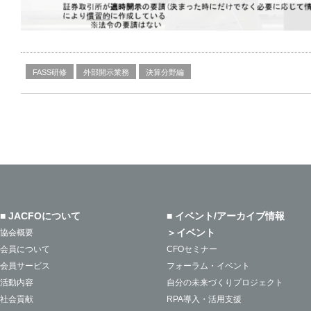
FASS研修
外部開示業務
決算分野編
■ JACFOについて
■ イベント/アーカイブ情報
＞イベント
協会概要
会員について
CFOセミナー
会員サービス
フォーラム・イベント
活動内容
自分の未来づくりプロジェクト
社会貢献
RPA導入・活用支援