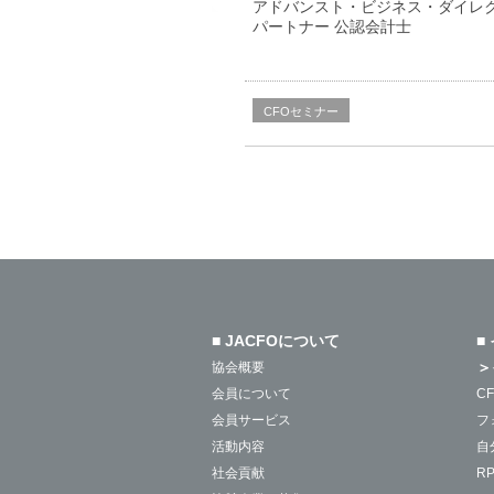
アドバンスト・ビジネス・ダイレ
パートナー 公認会計士
CFOセミナー
■ JACFOについて
■
＞
協会概要
会員について
C
会員サービス
フ
活動内容
自
社会貢献
R