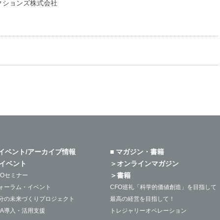
クションズ株式会社
 イベント/アーカイブ情報
■ マガジン・書籍
イベント
＞オンラインマガジン
＞書籍
FOセミナー
ォーラム・イベント
CFO巡礼「科学的価値創造」を目指して
分の未来づくりプロジェクト
最高の経営を目指して！
PA導入・活用支援
トレジャリーオペレーション