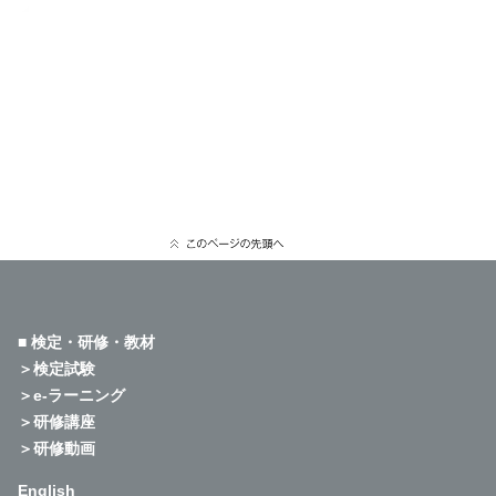
■ 検定・研修・教材
＞検定試験
＞e-ラーニング
＞研修講座
＞研修動画
English