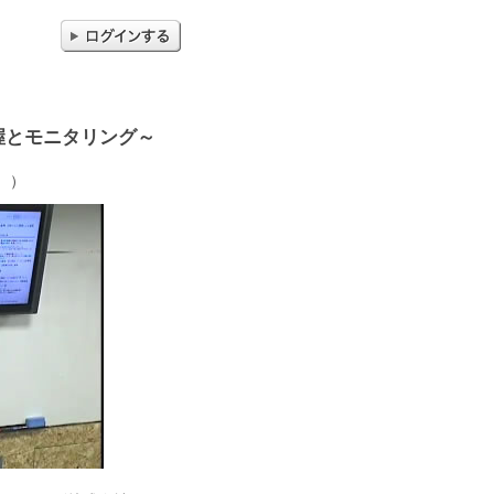
握とモニタリング～
木））