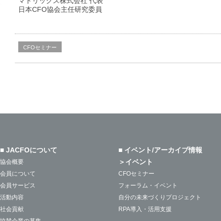
マトリックス株式会社 代表
日本CFO協会主任研究委員
CFOセミナー
■ JACFOについて
■ イベント/アーカイブ情報
＞イベント
協会概要
会員について
CFOセミナー
会員サービス
フォーラム・イベント
活動内容
自分の未来づくりプロジェクト
社会貢献
RPA導入・活用支援
協賛企業の募集