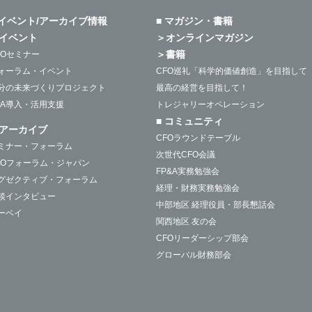
 イベント/アーカイブ情報
■ マガジン・書籍
イベント
＞オンラインマガジン
＞書籍
FOセミナー
ォーラム・イベント
CFO巡礼「科学的価値創造」を目指して
分の未来づくりプロジェクト
最高の経営を目指して！
PA導入・活用支援
トレジャリーオペレーション
■ コミュニティ
アーカイブ
CFOラウンドテーブル
ミナー・フォーラム
次世代CFO会議
FOフォーラム・ジャパン
FP&A実務勉強会
グゼクティブ・フォーラム
経理・財務実務勉強会
談インタビュー
中部地区 経理役員・部長懇話会
ーベイ
関西地区 友の会
CFOリーダーシップ部会
グローバル財務部会
M&A部会
国際税務部会
グローバル与信管理部会