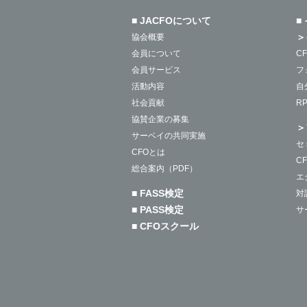
■ JACFOについて
■
＞
協会概要
会員について
C
会員サービス
フ
活動内容
自
社会貢献
R
協賛企業の募集
＞
サーベイの共同実施
セ
CFOとは
C
総合案内（PDF）
エ
■ FASS検定
対
■ PASS検定
サ
■ CFOスクール