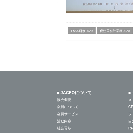
FASS研修2020
税効果会計業務2020
■ JACFOについて
■
＞
協会概要
会員について
C
会員サービス
フ
活動内容
自
社会貢献
R