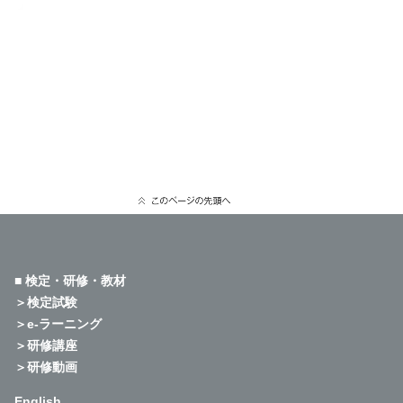
■ 検定・研修・教材
＞検定試験
＞e-ラーニング
＞研修講座
＞研修動画
English