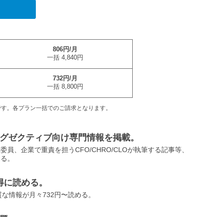
806円/月
一括 4,840円
732円/月
一括 8,800円
です。各プラン一括でのご請求となります。
グゼクティブ向け専門情報を掲載。
員、企業で重責を担うCFO/CHRO/CLOが執筆する記事等、
きる。
得に読める。
な情報が月々732円〜読める。