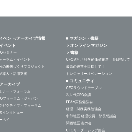
 イベント/アーカイブ情報
■ マガジン・書籍
イベント
＞オンラインマガジン
＞書籍
FOセミナー
ォーラム・イベント
CFO巡礼「科学的価値創造」を目指して
分の未来づくりプロジェクト
最高の経営を目指して！
PA導入・活用支援
トレジャリーオペレーション
■ コミュニティ
アーカイブ
CFOラウンドテーブル
ミナー・フォーラム
次世代CFO会議
FOフォーラム・ジャパン
FP&A実務勉強会
グゼクティブ・フォーラム
経理・財務実務勉強会
談インタビュー
中部地区 経理役員・部長懇話会
ーベイ
関西地区 友の会
CFOリーダーシップ部会