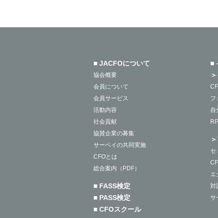
■ JACFOについて
■
＞
協会概要
会員について
C
会員サービス
フ
活動内容
自
社会貢献
R
協賛企業の募集
＞
サーベイの共同実施
セ
CFOとは
C
総合案内（PDF）
エ
■ FASS検定
対
■ PASS検定
サ
■ CFOスクール