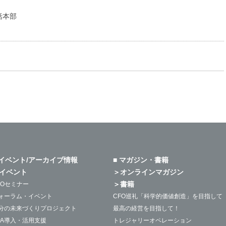
括本部
 イベント/アーカイブ情報
■ マガジン・書籍
イベント
＞オンラインマガジン
＞書籍
FOセミナー
ォーラム・イベント
CFO巡礼「科学的価値創造」を目指して
分の未来づくりプロジェクト
最高の経営を目指して！
PA導入・活用支援
トレジャリーオペレーション