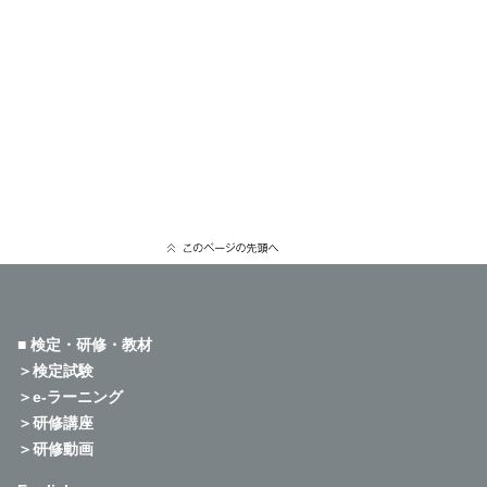
■ 検定・研修・教材
＞検定試験
＞e-ラーニング
＞研修講座
＞研修動画