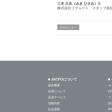
三木 久生（みき ひさお）
氏
株式会社リクルート スタッフ統
CFOセミナー
■ JACFOについて
■
＞
協会概要
会員について
C
会員サービス
フ
活動内容
自
社会貢献
R