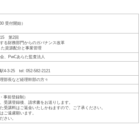
5:30 受付開始）
15 第2回
する財務部門からのガバナンス改革
用した資源配分と事業管理
会、PwCあらた監査法人
25 tel: 052-582-2121
理部長など経理幹部の方々
税込・事前登録制）
、受講登録後、請求書をお送りします。
た受講料はご返金いたしかねますので、ご了承ください。
はご遠慮願います。
ださい。