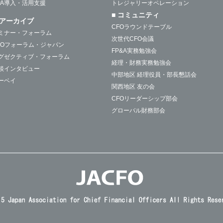
PA導入・活用支援
トレジャリーオペレーション
■ コミュニティ
アーカイブ
CFOラウンドテーブル
ミナー・フォーラム
次世代CFO会議
FOフォーラム・ジャパン
FP&A実務勉強会
グゼクティブ・フォーラム
経理・財務実務勉強会
談インタビュー
中部地区 経理役員・部長懇話会
ーベイ
関西地区 友の会
CFOリーダーシップ部会
グローバル財務部会
M&A部会
国際税務部会
グローバル与信管理部会
デジタルテクノロジー部会