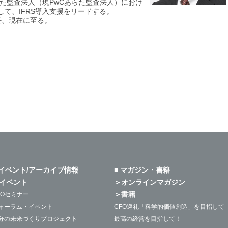
あらた監査法人（現PwCあらた監査法人）におけ
して、IFRS導入支援をリードする。
任、現在に至る。
 イベント/アーカイブ情報
■ マガジン・書籍
イベント
＞オンラインマガジン
＞書籍
FOセミナー
ォーラム・イベント
CFO巡礼「科学的価値創造」を目指して
分の未来づくりプロジェクト
最高の経営を目指して！