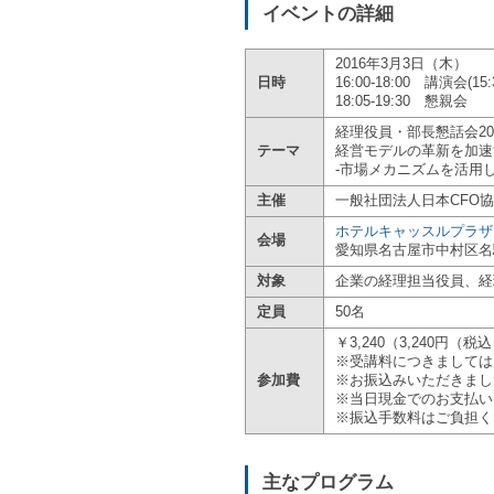
イベントの詳細
2016年3月3日（木）
日時
16:00-18:00 講演会(1
18:05-19:30 懇親会
経理役員・部長懇話会20
テーマ
経営モデルの革新を加速
-‎市場メカニズムを活
主催
一般社団法人日本CFO協
ホテルキャッスルプラザ
会場
愛知県名古屋市中村区名駅4-3-
対象
企業の経理担当役員、経
定員
50名
￥3,240（3,240円（
※受講料につきましては
参加費
※お振込みいただきまし
※当日現金でのお支払い
※振込手数料はご負担く
主なプログラム