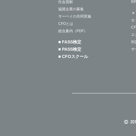
社会貢献
R
協賛企業の募集
＞
サーベイの共同実施
セ
CFOとは
C
総合案内（PDF）
エ
■ FASS検定
対
■ PASS検定
サ
■ CFOスクール