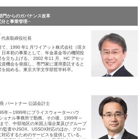
部門からのガバナンス改革
配分と事業管理─
氏
 代表取締役社長
、1990 年1 月ワイアット株式会社（現タ
。日本初の事業として、年金基金等の機関投
ち上げる。 2002 年11 月、HC アセッ
投資機会を発掘し、専門家に運用委託すると
業を始める。東京大学文学部哲学科卒。
長 パートナー 公認会計士
95年～1999年にプライスウォーターハウ
ショナル事務所で勤務。その後、1999年～
至るまで、中部地区の米国上場企業及びグループ
監査やJSOX、USSOX対応のほか、グロー
に対応するためのサービスを提供している。