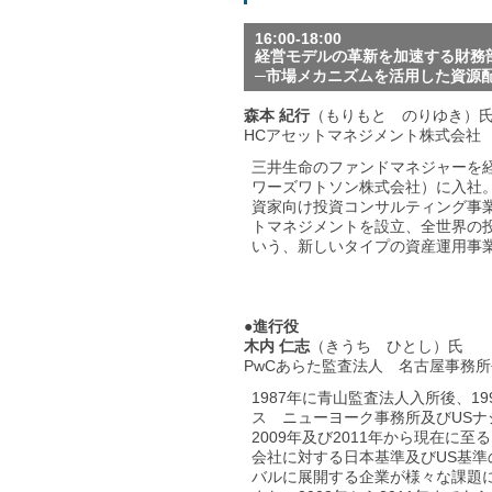
16:00-18:00
経営モデルの革新を加速する財務
─‎市場メカニズムを活用した資源
森本 紀行
（もりもと のりゆき）
HCアセットマネジメント株式会社
三井生命のファンドマネジャーを経て
ワーズワトソン株式会社）に入社
資家向け投資コンサルティング事業を立
トマネジメントを設立、全世界の
いう、新しいタイプの資産運用事
●進行役
木内 仁志
（きうち ひとし）氏
PwCあらた監査法人 名古屋事務所
1987年に青山監査法人入所後、19
ス ニューヨーク事務所及びUSナ
2009年及び2011年から現在に
会社に対する日本基準及びUS基準の
バルに展開する企業が様々な課題