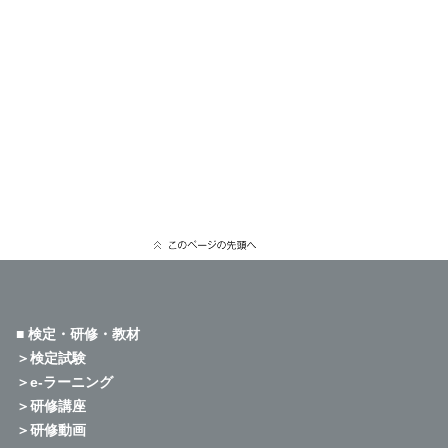
■ 検定・研修・教材
＞検定試験
＞e-ラーニング
＞研修講座
＞研修動画