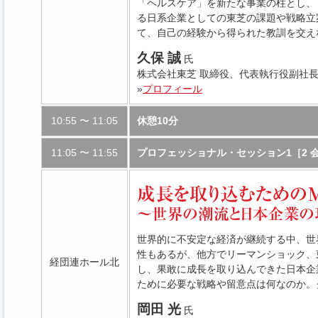
「ヘルスケア」を新たな事業の柱とし、
る日系企業としての東芝の課題や戦略立
て、自己の経験から得られた教訓を交え
久保 誠
氏
株式会社東芝 取締役、代表執行役副社
»
プロフィール
10:55 〜 11:05
休憩10分
11:05 〜 11:55
プロフェッショナル・セッション1［2 
世界的に不安定な経済が継続する中、世
性もあるが、他方でリーマンショック、
経団連ホール北
し、果敢に成長を取り込んできた日本企
ために必要な戦略や留意点は何なのか。
岡田 光
氏