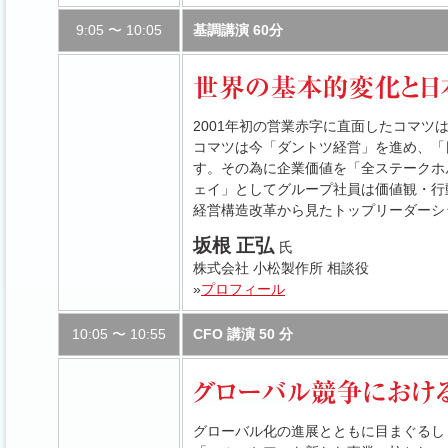
9:05 〜 10:05
基調講演 60分
2001年初の営業赤字に直面したコマツ
コマツは今「ダントツ経営」を進め、「
す。その為に企業価値を「全ステークホ
ェイ」としてグループ社員は価値観・行
経営構造改革から見たトップリーダーシ
坂根 正弘
氏
株式会社 小松製作所 相談役
»
プロフィール
10:05 〜 10:55
CFO 講演 50 分
グローバル化の進展とともに目まぐるし