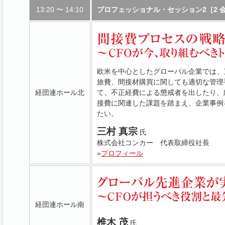
13:20 〜 14:10
プロフェッショナル・セッション2［2 
欧米を中心としたグローバル企業では、
旅費、間接材購買に関しても適切な管理
経団連ホール北
て、不正経費による懲戒者を出したり、
接費に関連した課題を踏まえ、企業事例
たい。
三村 真宗
氏
株式会社コンカー 代表取締役社長
»
プロフィール
経団連ホール南
椎木 茂
氏