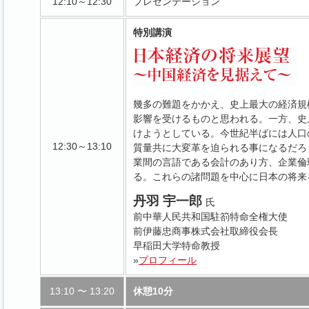
12:10～12:30
プレゼンテーション
特別講演
幾多の難題をかかえ、史上最大の経済規模
影響を受けるものと思われる。一方、史
けようとしている。今世紀半ばには人口
12:30～13:10
質量共に大変革を迫られる事になるだろ
業間の言語である会計のあり方、企業倫
る。これらの諸問題を中心に日本の将来
丹羽 宇一郎
氏
前中華人民共和国駐箚特命全権大使
前伊藤忠商事株式会社取締役会長
早稲田大学特命教授
»
プロフィール
13:10 〜 13:20
休憩10分