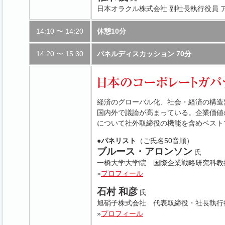
日本オラクル株式会社 副社長執行役員 
14:10 〜 14:20
休憩10分
14:20 〜 15:30
パネルディスカッション 70分
経済のグローバル化、社会・経済の構造
国内外で議論が高まっている。企業価値
について社外取締役の機能を含めベスト
●パネリスト
（ご氏名50音順）
ブルース・アロンソン
氏
一橋大学大学院 国際企業戦略研究科教
»
プロフィール
石村 和彦
氏
旭硝子株式会社 代表取締役・社長執行
»
プロフィール