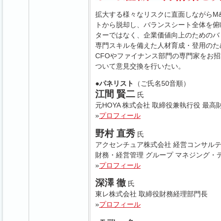
拡大する様々なリスクに直面しながらM
トから脱却し、バランスシート全体を俯
ターではなく、企業価値向上のためのバ
専門スキルを備えた人材育成・登用のた
CFOやファイナンス部門の専門家をお
ついて意見交換を行いたい。
●パネリスト
（ご氏名50音順）
江間 賢二
氏
元HOYA 株式会社 取締役兼執行役 最高
»
プロフィール
野村 直秀
氏
アクセンチュア株式会社 経営コンサル
財務・経営管理 グループ マネジング・
»
プロフィール
深澤 徹
氏
東レ株式会社 取締役財務経理部門長
»
プロフィール