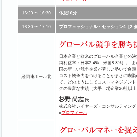
16:20 〜 16:30
休憩10分
16:30 〜 17:10
プロフェッショナル・セッション4［2 
日本企業と欧米のグローバル企業との決
純利益率：日本2.4% 米国8.3%）
国の新しい競争企業が著しい勢いで台頭
コスト競争力をつけることがまさに喫緊
経団連ホール北
て、どのようにしてコストマネジメント
グの豊富な実績（大手上場企業30社以
杉野 尚志
氏
株式会社レイヤーズ・コンサルティング 
»
プロフィール