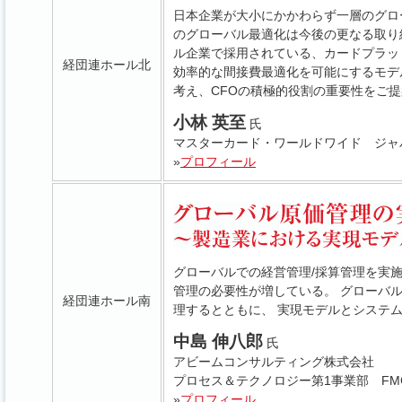
日本企業が大小にかかわらず一層のグロ
のグローバル最適化は今後の更なる取り
ル企業で採用されている、カードプラッ
経団連ホール北
効率的な間接費最適化を可能にするモデ
考え、CFOの積極的役割の重要性をご
小林 英至
氏
マスターカード・ワールドワイド ジャ
»
プロフィール
グローバルでの経営管理/採算管理を実
管理の必要性が増している。 グローバ
経団連ホール南
理するとともに、 実現モデルとシステ
中島 伸八郎
氏
アビームコンサルティング株式会社
プロセス＆テクノロジー第1事業部 FM
»
プロフィール