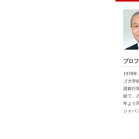
プロフ
1978
ゴ大学
資銀行
経て、2
年より
ジャパ