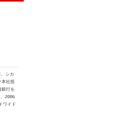
年、シカ
ク本社投
資銀行を
2006
ドワイド