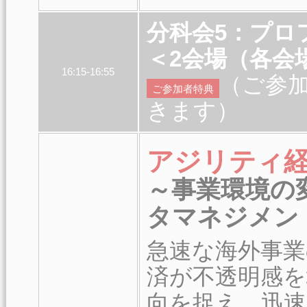
分科会5：プ
＜2会場（各会場
16:15-16:55
（ご参
ご参加者特典
きます）
アジリティ
～事業環境の
タマネジメン
急速な海外事業
済が不透明感を
向を捉え、迅