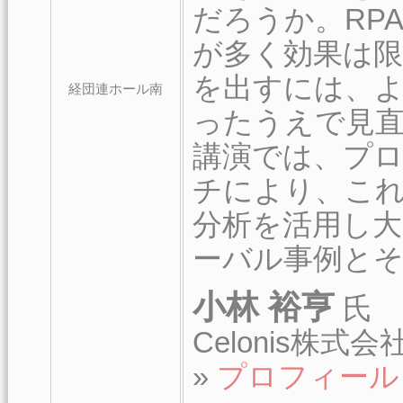
だろうか。RP
が多く効果は
を出すには、
経団連ホール南
ったうえで見
講演では、プ
チにより、こ
分析を活用し
ーバル事例と
小林 裕亨
氏
Celonis株式
»
プロフィール