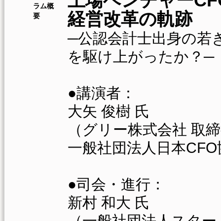
上場ベンチャーCF
ラム概
経営改革の軌跡
要
─公認会計士出身の若
を駆け上がったか？─
●講演者：
大矢 俊樹 氏
（グリー株式会社 取締
一般社団法人日本CFO
●司会・進行：
新村 和大 氏
（一般社団法人スター