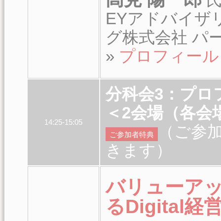
EYアドバイザ
グ株式会社 パ
»
プロフィール
分科会3：プ
＜2会場（各会場
14:25-15:05
（ご参
ご参加者特典
きます）
バリューア
るDigital