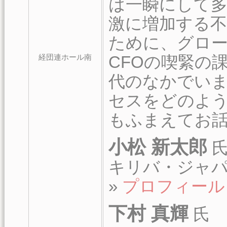
は一瞬にして
激に増加する不
ために、グロ
経団連ホール南
CFOの喫緊の
代のなかでい
セスをどのよ
もふまえてお
小松 新太郎
キリバ・ジャパ
»
プロフィール
下村 真輝
氏