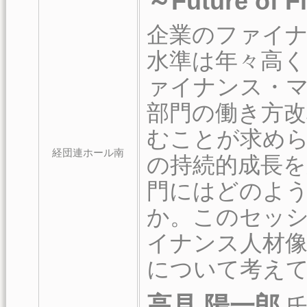
～Future of 
企業のファイ
水準は年々高く
ァイナンス・
部門の働き方改
むことが求め
経団連ホール南
の持続的成長
門にはどのよ
か。このセッ
イナンス人材像と
について考え
高見 陽一郎