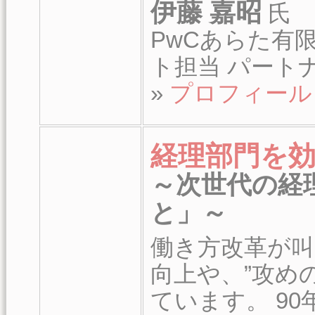
伊藤 嘉昭
氏
PwCあらた有
ト担当 パート
»
プロフィール
経理部門を
～次世代の経
と」～
働き方改革が叫
向上や、”攻め
ています。 90