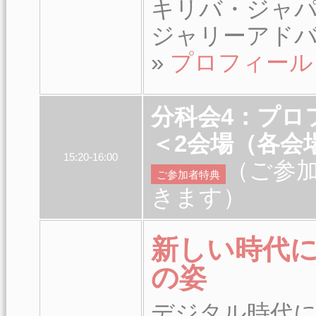
キリバ・ジャパ
ジャリーアド
»
プロフィール
分科会4：プ
＜2会場（各会場
15:20-16:00
（ご参
ご参加者特典
きます）
新しい時代
の姿
デジタル時代にお