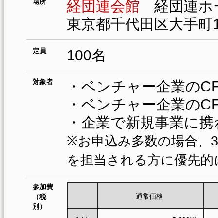
場所
経団連会館
経団連ホ
東京都千代田区大手町1-3-2
定員
100名
対象者
・ベンチャー企業のC
・ベンチャー企業のC
・企業で新規事業に携
※お申込み多数の場合、3
を担当される方に優先的
参加費
通常価格
（税
別）