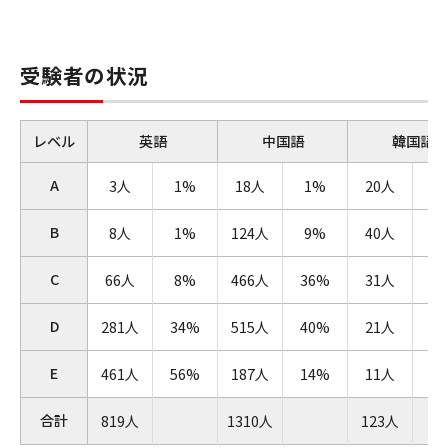
受験者の状況
レベル
英語
中国語
韓国語
A
3人
1%
18人
1%
20人
1
B
8人
1%
124人
9%
40人
3
C
66人
8%
466人
36%
31人
2
D
281人
34%
515人
40%
21人
1
E
461人
56%
187人
14%
11人
9
合計
819人
1310人
123人