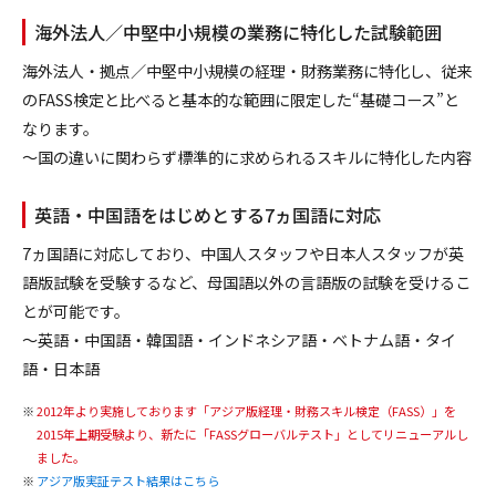
海外法人／中堅中小規模の業務に特化した試験範囲
海外法人・拠点／中堅中小規模の経理・財務業務に特化し、従来
のFASS検定と比べると基本的な範囲に限定した“基礎コース”と
なります。
～国の違いに関わらず標準的に求められるスキルに特化した内容
英語・中国語をはじめとする7ヵ国語に対応
7ヵ国語に対応しており、中国人スタッフや日本人スタッフが英
語版試験を受験するなど、母国語以外の言語版の試験を受けるこ
とが可能です。
～英語・中国語・韓国語・インドネシア語・ベトナム語・タイ
語・日本語
2012年より実施しております「アジア版経理・財務スキル検定（FASS）」を
2015年上期受験より、新たに「FASSグローバルテスト」としてリニューアルし
ました。
アジア版実証テスト結果はこちら