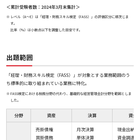
＜累計受験者数：2024年3月末集計＞
レベル（A～E）は「経理・財務スキル検定（FASS）」の評価区分に順次じま
す。
比率（%）は小数点以下を調整した目安です。
出題範囲
「経理・財務スキル検定（FASS）」が対象とする業務範囲のう
ち標準的に取り組まれている業務に特化。
FASS検定における税務分野の代わり、基礎的な経営管理会計分野を範囲としま
した。
分野
資産
決算
資金
売掛債権
月次決算
現金出納
買掛債務
単体決算
資金調達