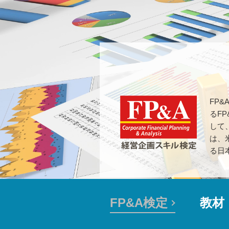
FP
るF
して
は、
る日
FP&A検定
教材
FP&A