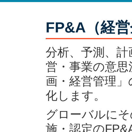
FP&A
FP&A実
公
FP&A（経
分析、予測、計
営・事業の意思
画・経営管理」
化します。
グローバルにそ
施・認定のFP