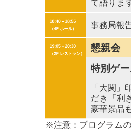
て語りま
18:40－18:55
事務局報
（4F ホール）
懇親会
19:05－20:30
（2F レストラン）
特別ゲーム
「大関」
だき「利
豪華景品
※注意：プログラム