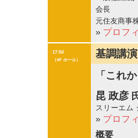
会長
元住友商事
»
プロフ
基調講演
17:50
（4F ホール）
「これか
昆 政彦
スリーエム 
»
プロフ
概要