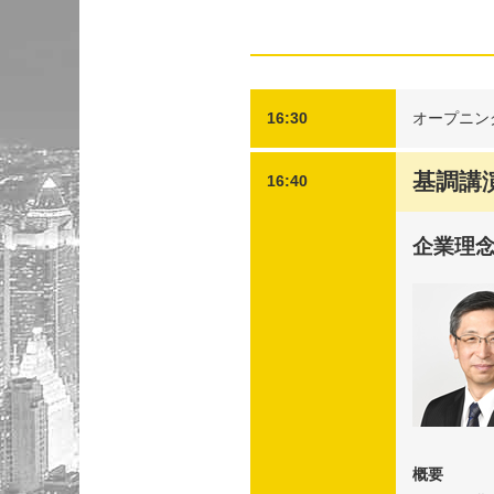
16:30
オープニン
基調講
16:40
企業理
概要