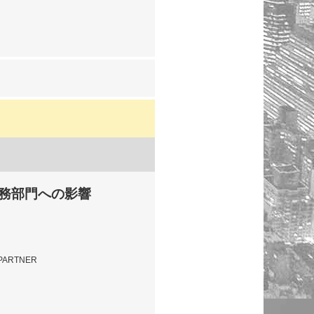
）
財務部門への影響
 PARTNER