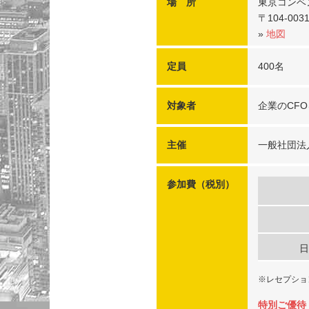
場 所
東京コンベ
〒104-0
»
地図
定員
400名
対象者
企業のCF
主催
一般社団法
参加費（税別）
日
※レセプショ
特別ご優待