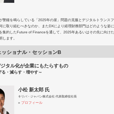
が警鐘を鳴らしている「2025年の崖」問題の克服とデジタルトランス
何に取り組むべきなのか、またDXにより経理財務部門はどのような姿に
集約したFuture of Financeを通して、2025年あるいはその先
明します。
ェッショナル・セッションB
デジタル化が企業にもたらすもの
守る・減らす・増やす～
小松 新太郎 氏
キリバ・ジャパン株式会社 代表取締役社長
»
プロフィール