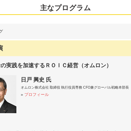
主なプログラム
グ
演
念の実践を加速するＲＯＩＣ経営（オムロン）
日戸 興史 氏
オムロン株式会社 取締役 執行役員専務 CFO兼グローバル戦略本部長
»
プロフィール