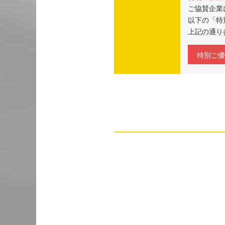
ご協賛企業
以下の「特
上記の通り
特別ご優