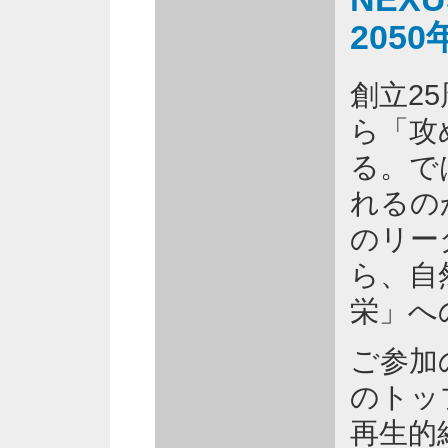
205
創立2
ら「攻
る。で
れるの
のリー
ら、自
栄」へ
ご参加
のトッ
再生的