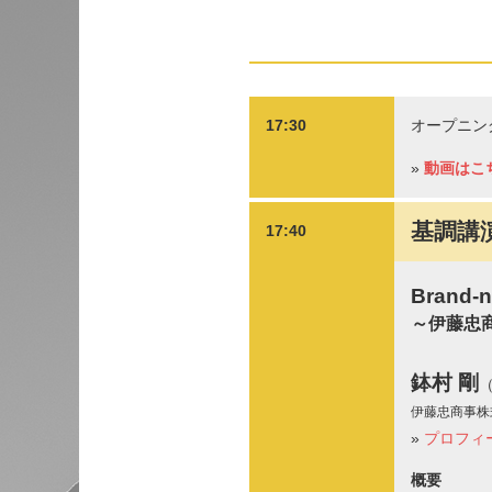
17:30
オープニン
»
動画はこ
基調講
17:40
Brand
～伊藤忠
鉢村 剛
伊藤忠商事株
»
プロフィ
概要