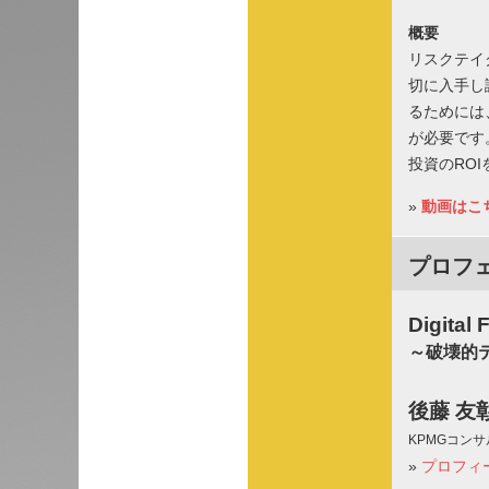
概要
リスクテイ
切に入手し
るためには
が必要です
投資のRO
»
動画はこ
プロフ
Digital 
～破壊的
後藤 友
KPMGコン
»
プロフィ