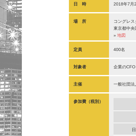
日 時
2018年7月
場 所
コングレス
東京都中央
»
地図
定員
400名
対象者
企業のCF
主催
一般社団法
参加費（税別）
日