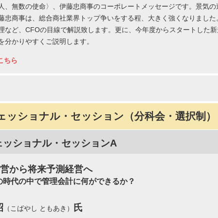
人、無数の使命〉、伊藤忠商事のコーポレートメッセージです。景気の
藤忠商事は、総合商社業界トップ争いをする程、大きく強くなりました。
理など、CFOの目線で解説致します。更に、今年度からスタートした
を分かりやすくご説明します。
こちら
ェッショナル・セッション（分科会・選択制）
ェッショナル・セッションA
経営から将来予測経営へ
の時代の中で管理会計に何ができるか？
昭
氏
（こばやし ともあき）