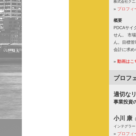
株式会社クニ
»
プロフィ
概要
PDCAサ
せん。 市
ん。目標管
会計に求め
»
動画はこ
プロフ
適切な
事業投資
小川 康
インテグラー
»
プロフィ