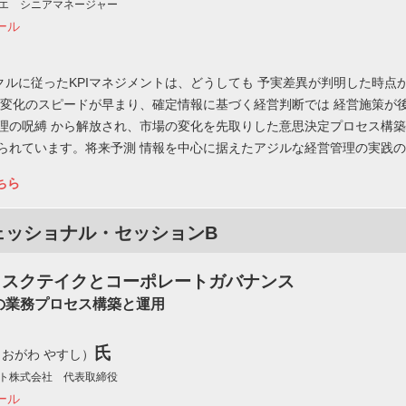
エ シニアマネージャー
ール
イクルに従ったKPIマネジメントは、どうしても 予実差異が判明した時
場変化のスピードが早まり、確定情報に基づく経営判断では 経営施策が
理の呪縛 から解放され、市場の変化を先取りした意思決定プロセス構築
られています。将来予測 情報を中心に据えたアジルな経営管理の実践
ちら
ェッショナル・セッションB
リスクテイクとコーポレートガバナンス
の業務プロセス構築と運用
氏
（おがわ やすし）
ト株式会社 代表取締役
ール