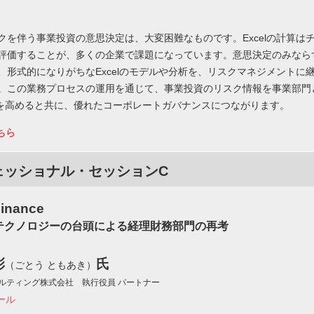
クを伴う事業投資の意思決定は、大変困難なものです。Excelの計算は
評価することが、多くの企業で課題になっています。意思決定のみなら
、形式的になりがちなExcelのモデルや分析を、リスクマネジメントに
。この業務プロセスの運用を通じて、事業投資のリスク情報を事業部門
Iを高めると共に、優れたコーポレートガバナンスにつながります。
ちら
ェッショナル・セッションC
Finance
テクノロジーの台頭による経理財務部門の再考
彰
氏
（ごとう ともあき）
サルティング株式会社 執行役員 パートナー
ール