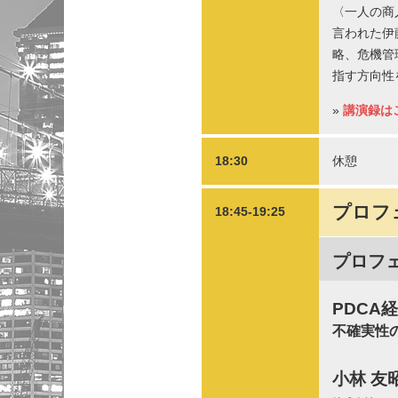
〈一人の商
言われた伊
略、危機管
指す方向性
»
講演録は
18:30
休憩
プロフ
18:45-19:25
プロフ
PDCA
不確実性
小林 友