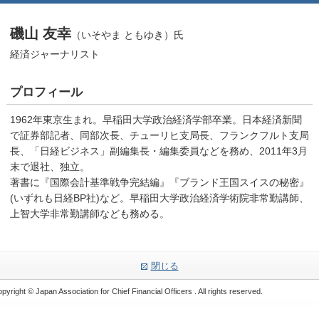
磯山 友幸
（いそやま ともゆき）氏
経済ジャーナリスト
プロフィール
1962年東京生まれ。早稲田大学政治経済学部卒業。日本経済新聞
で証券部記者、同部次長、チューリヒ支局長、フランクフルト支局
長、「日経ビジネス」副編集長・編集委員などを務め、2011年3月
末で退社、独立。
著書に『国際会計基準戦争完結編』『ブランド王国スイスの秘密』
(いずれも日経BP社)など。早稲田大学政治経済学術院非常勤講師、
上智大学非常勤講師なども務める。
閉じる
pyright © Japan Association for Chief Financial Officers . All rights reserved.