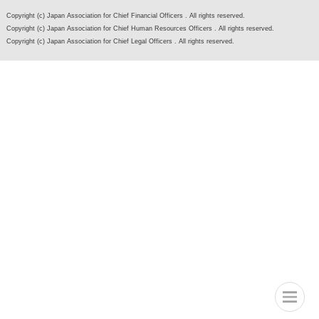
Copyright (c) Japan Association for Chief Financial Officers . All rights reserved.
Copyright (c) Japan Association for Chief Human Resources Officers . All rights reserved.
Copyright (c) Japan Association for Chief Legal Officers . All rights reserved.