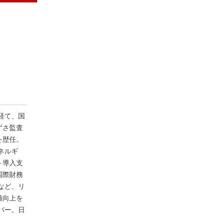
経て、国
ずさ監査
を歴任。
ネルギ
ト導入支
国際財務
など、リ
値向上を
バー。日