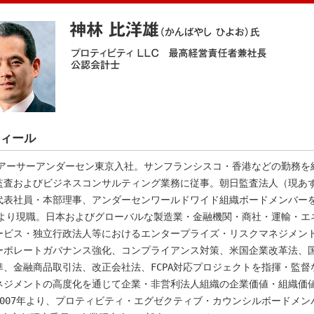
ィール
6年アーサーアンダーセン東京入社。サンフランシスコ・香港などの勤務を
監査およびビジネスコンサルティング業務に従事。朝日監査法人（現あ
代表社員・本部理事、アンダーセンワールドワイド組織ボードメンバー
3年より現職。日本およびグローバルな製造業・金融機関・商社・運輸・エ
ービス・独立行政法人等におけるエンタープライズ・リスクマネジメン
ーポレートガバナンス強化、コンプライアンス対策、米国企業改革法、
準、金融商品取引法、改正会社法、FCPA対応プロジェクトを指揮・監督
ネジメントの高度化を通じて企業・非営利法人組織の企業価値・組織価
2007年より、プロティビティ・エグゼクティブ・カウンシルボードメン