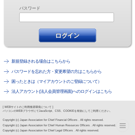
パスワード
新規登録される場合はこちらから
パスワードを忘れた方・変更希望の方はこちらから
困ったときは（マイアカウントのご登録について）
法人アカウント(法人会員管理画面)へのログインはこちら
[ WEBサイトのご利用推奨環境について ]
パソコンのWEBブラウザにてJavaScript、CSS、COOKIEを有効にしてご利用ください。
Copyright (c) Japan Association for Chief Financial Officers . All rights reserved.
Copyright (c) Japan Association for Chief Human Resources Officers . All rights reserved.
Copyright (c) Japan Association for Chief Legal Officers . All rights reserved.