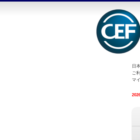
日本
ご
マ
20