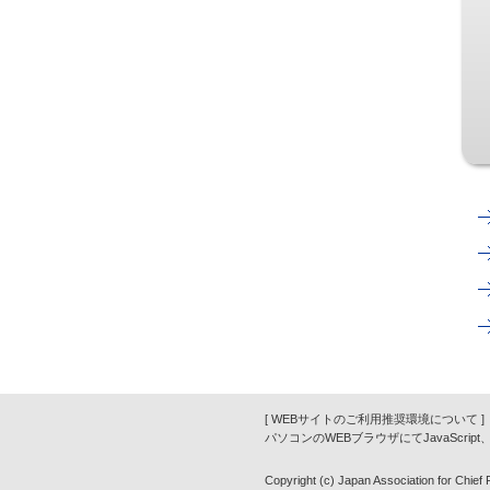
[ WEBサイトのご利用推奨環境について ]
パソコンのWEBブラウザにてJavaScrip
Copyright (c) Japan Association for Chief Fi