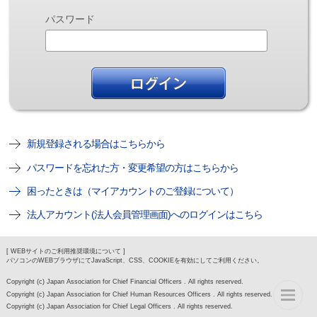
パスワード
新規登録される場合はこちらから
パスワードを忘れた方・変更希望の方はこちらから
困ったときは（マイアカウントのご登録について）
法人アカウント(法人会員管理画面)へのログインはこちら
[ WEBサイトのご利用推奨環境について ]
パソコンのWEBブラウザにてJavaScript、CSS、COOKIEを有効にしてご利用ください。
Copyright (c) Japan Association for Chief Financial Officers . All rights reserved.
Copyright (c) Japan Association for Chief Human Resources Officers . All rights reserved.
Copyright (c) Japan Association for Chief Legal Officers . All rights reserved.