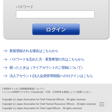
パスワード
新規登録される場合はこちらから
パスワードを忘れた方・変更希望の方はこちらから
困ったときは（マイアカウントのご登録について）
法人アカウント(法人会員管理画面)へのログインはこちら
[ WEBサイトのご利用推奨環境について ]
パソコンのWEBブラウザにてJavaScript、CSS、COOKIEを有効にしてご利用ください。
Copyright (c) Japan Association for Chief Financial Officers . All rights reserved.
Copyright (c) Japan Association for Chief Human Resources Officers . All rights reserved.
Copyright (c) Japan Association for Chief Legal Officers . All rights reserved.