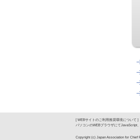
[ WEBサイトのご利用推奨環境について ]
パソコンのWEBブラウザにてJavaScrip
Copyright (c) Japan Association for Chief Fi