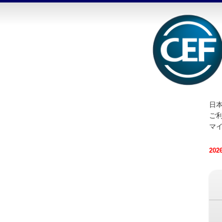
日本
ご
マ
20