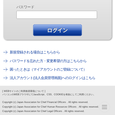
パスワード
新規登録される場合はこちらから
パスワードを忘れた方・変更希望の方はこちらから
困ったときは（マイアカウントのご登録について）
法人アカウント(法人会員管理画面)へのログインはこちら
[ WEBサイトのご利用推奨環境について ]
パソコンのWEBブラウザにてJavaScript、CSS、COOKIEを有効にしてご利用ください。
Copyright (c) Japan Association for Chief Financial Officers . All rights reserved.
Copyright (c) Japan Association for Chief Human Resources Officers . All rights reserved.
Copyright (c) Japan Association for Chief Legal Officers . All rights reserved.