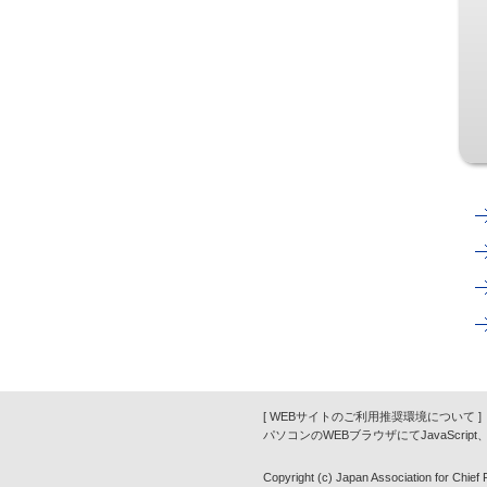
[ WEBサイトのご利用推奨環境について ]
パソコンのWEBブラウザにてJavaScrip
Copyright (c) Japan Association for Chief Fi