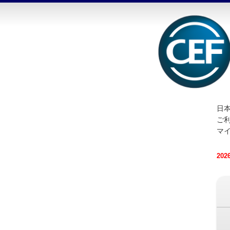
日本
ご
マ
20