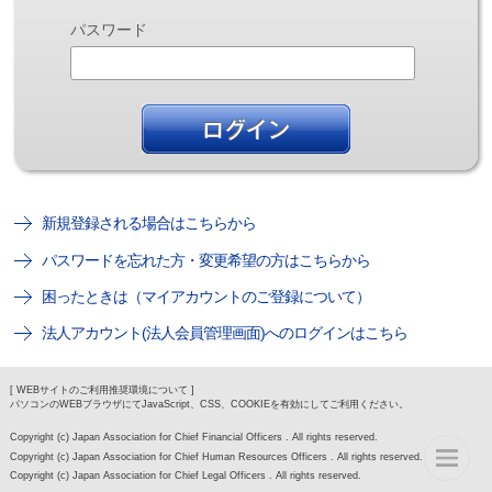
パスワード
新規登録される場合はこちらから
パスワードを忘れた方・変更希望の方はこちらから
困ったときは（マイアカウントのご登録について）
法人アカウント(法人会員管理画面)へのログインはこちら
[ WEBサイトのご利用推奨環境について ]
パソコンのWEBブラウザにてJavaScript、CSS、COOKIEを有効にしてご利用ください。
Copyright (c) Japan Association for Chief Financial Officers . All rights reserved.
Copyright (c) Japan Association for Chief Human Resources Officers . All rights reserved.
Copyright (c) Japan Association for Chief Legal Officers . All rights reserved.